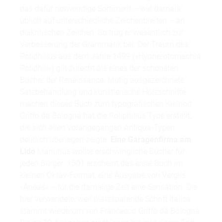
das dafür notwendige Sortiment – wie damals
üblich auf unterschiedliche Zeichenbreiten – an
diakritischen Zeichen. So trug er wesentlich zur
Verbesserung der Grammatik bei. Der Traum des
Poliphilius aus dem Jahre 1499 (»Hypnerotomachia
Poliphili«) gilt zurecht als eines der schönsten
Bücher der Renaissance. Mutig ausgezeichnete
Satzbehandlung und künstlerische Holzschnitte
machen dieses Buch zum typografischen Kleinod.
Griffo da Bologna hat die Poliphilius Type erstellt,
die sich allen vorangegangen Antiqua-Typen
deutlich überlegen zeigte.
Eine Garagenfirma am
Lido
Manutius wollte erschwingliche Bücher für
jeden Bürger. 1501 erscheint das erste Buch im
kleinen Oktav-Format, eine Ausgabe von Vergils
»Äneas« – für die damalige Zeit eine Sensation. Die
hier verwendete, weil platzsparende Schrift Italica
stammt wiederum von Francesco Gríffo da Bologna.