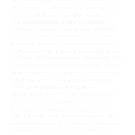
Bis zu 30 Ausgaben erschienen bis zu seinem Tod
im Jahr 1515 in dem Format »Taschenbuch avant la
lettre«. Er erstellte unterschiedliche Ausgaben ein
und desselben Buches, abgestimmt auf den
Geldbeutel der Kunden. Marcus Valerius Martialis’
»Epigram« erschien in einer Prachtausgabe mit
kunstvollen Illustrationen von Benedetto Bordon, in
einer regulären nur mit Initialen an Kapitelanfängen
und in der schlichten Variante mit blankem Text. Ein
anderes Buch druckte er auf blauem Papier, um den
Preis zu heben. Sein Signet, ein Anker umschlungen
von einem Delphin , bedeutet soviel wie »Eile mit
Weile«, es verbindet Standhaftigkeit mit
Beweglichkeit. Der Besuch der Ausstellung »Aldo
Manuzio. Il Rinascimento di Venezia« hat uns
beeindruckt und gezeigt, wie facettenreich die
Geschichte der Schrift, des Buchdruckes und der
menschlichen Kultur ist. Wir freuen uns sehr, dass
uns diese Studienfahrt ermöglicht wurde. Die