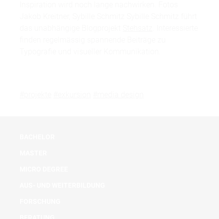
Inspiration wird noch lange nachwirken. Fotos
Jakob Kreitner, Sybille Schmitz Sybille Schmitz führt
das unabhängige Blogprojekt
Stehsatz
. Interessierte
finden regelmässig spannende Beiträge zu
Typografie und visueller Kommunikation.
#projekte
#exkursion
#media design
BACHELOR
MASTER
MICRO DEGREE
AUS- UND WEITERBILDUNG
FORSCHUNG
BERATUNG