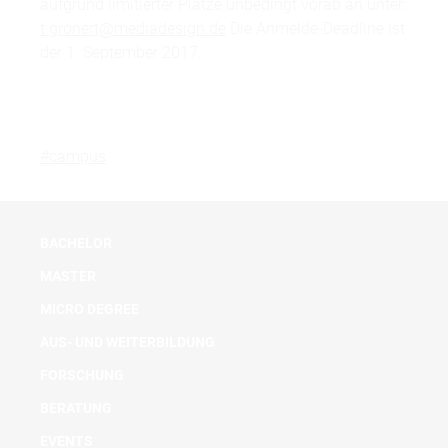
aufgrund limitierter Plätze unbedingt vorab an unter:
t.gronert@mediadesign.de
Die Anmelde-Deadline ist
der 1. September 2017.
#campus
BACHELOR
MASTER
MICRO DEGREE
AUS- UND WEITERBILDUNG
FORSCHUNG
BERATUNG
EVENTS