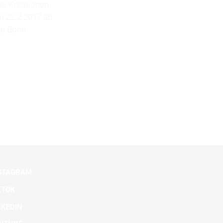
die Kreationen
 22.2.2017 ab
le Bonn
STAGRAM
KTOK
NKEDIN