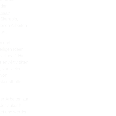
 der
sign
-
 Skarabis
,
denen Arbeiten
tatt.
en und
iligen Ideen
rtbeat“. Hier
len Aktivitäten
 von vielen
 von
eskunsthalle
er Arbeiten zur
 der Zukunft
tet und werden