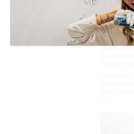
„Eine kurze Ges
den der israel
Bestseller zei
Museums in Jer
Menschen seit 
Epochen wie Fe
Geschichte und
In Kooperation
Bonn
Arbeiten 
die als Reakti
sind.