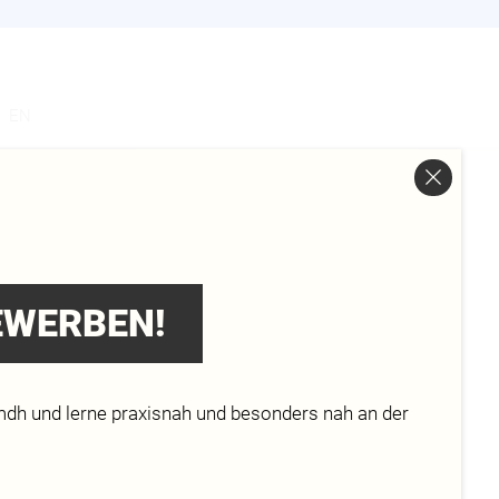
s
EN
 IN
E
BEWERBEN!
mdh und lerne praxisnah und besonders nah an der