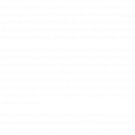
kte“ der Modedesign-Studierenden des dritten Semesters mit
usstellung zu verbinden. Ebenso werden Projekte der
Mediade
us dem siebten Semester, unter der Leitung von
Prof. Roman
m 25.11.2016 fanden erste Präsentationen der bislang entstan
n der Kunstvermittlung / Bildung der Bundeskunsthalle Bonn s
ektvorstellungen hörten die Mitarbeiter des Museums, Dozent
bannt den Vortragenden zu und waren begeistert von den jewe
en. Bei den Mediadesign-Themen überzeugte das Projekt „Hea
ucher an einem manuellen Diagramm darstellen, welche sozia
ialen Medien von ihm genutzt werden. Durch die Überlagerung
teht ein analoges Diagramm. Es erfolgt nun eine Umsetzung
Originalgröße, um als aktives Ausstellungsobjekt in der Bund
t werden zu können.
-Studentinnen stellten erste Ideen und Rechercheansätze ihr
ne kurze Geschichte der Menschheit“ vor. Sie hatten sich mit
ekleidung auseinandergesetzt, nachhaltige Themen beleuch