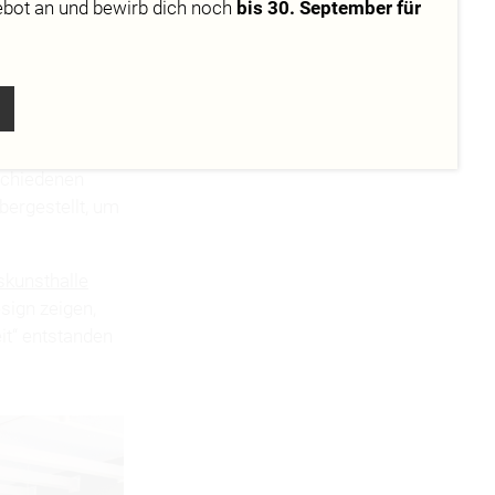
ebot
an und bewirb dich noch
bis 30. September für
n Bestsellers,
tellung zum
g des Israel
e der
rschiedenen
bergestellt, um
kunsthalle
ign zeigen,
it“ entstanden