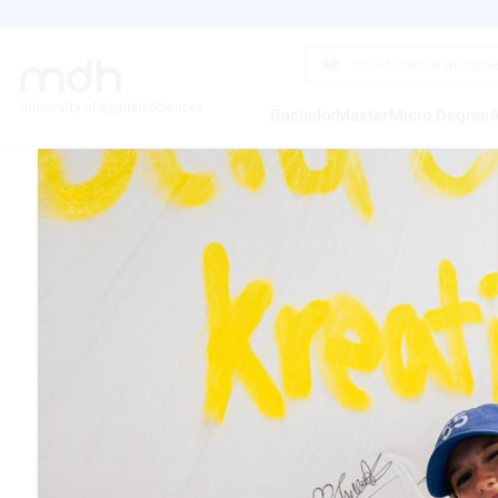
Direkt
zum
Inhalt
Info-Material anford
Bachelor
Master
Micro Degree
A
JUNG
DER
BON
13.02.2017