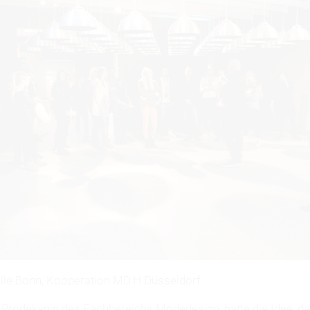
lle Bonn, Kooperation MD.H Düsseldorf
, Prodekanin des Fachbereichs
Modedesign
, hatte die Idee, 