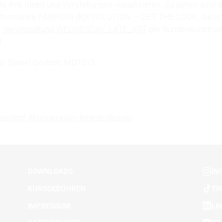
its ihre Ideen und Vorstellungen visualisieren. Zu sehen sind 
rformance FASHION (R)EVOLUTION – GET THE LOOK, die am
r
Veranstaltung WEDNESDAY_LATE_ART
der Bundeskunsthal
.
s: Daniel Gorholt, MD1015
seldorf
#kooperation
#mode design
DOWNLOADS
IN
KURSGEBÜHREN
TI
IMPRESSUM
LI