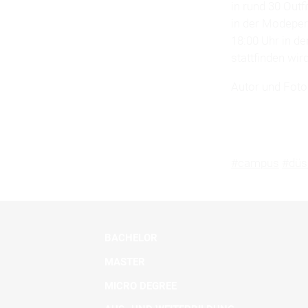
in rund 30 Outf
in der Modepe
18:00 Uhr in de
stattfinden wird
Autor und Foto
#campus
#düs
BACHELOR
MASTER
MICRO DEGREE