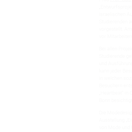
„Entwurfsproje
israelischen A
Studierenden a
vorgestellt. A
vor Mitarbeiter
Bei allen Proj
Studierende ge
und Ausführung
kann jeder Bes
in welchen soz
Besuchern ents
„Heartbeat“ in 
Bonn besichtig
Die Modedesign
Ausstellung „Ei
von Mode und B