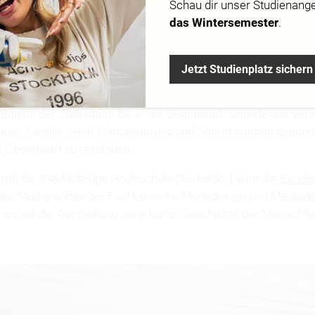
Schau dir
unser Studienang
das Wintersemester
.
chichte der Menschheit“ – das ist der Titel des internationale
ische Historiker Yuval Noah Harari geschrieben hat. Die Auss
Jetzt Studienplatz sichern
gt erstmals in Europa herausragende Objekte aus der Sammlun
usalem. Die ausgestellten Artefakte erzählen die Geschicht
Beginn der Zivilisation bis in die Gegenwart. Objekte aus ve
uer, Familie, Geld, Globalisierung und Schrift werden gegenü
 Gegenwart zu verbinden.
 mit der Mediadesign Hochschule Düsseldorf wird die
Bundes
der Studierenden der Fachbereiche Modedesign und Mediades
onen auf die Ausstellung „eine kurze Geschichte der Menschhe