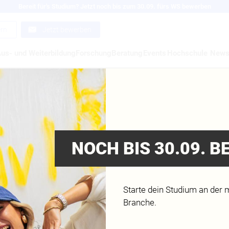
Bereit für's Studium? Jetzt noch bis zum 30.09. fürs WS bewerben
ern
Jetzt bewerben
us- und Weiterbildung
Forschung
Beratung
Events
Hochschule
New
E KREATIVE STELLEN
 BUNDESKUNSTHALL
NOCH BIS 30.09. 
N AUS
Starte dein Studium an der 
Branche.