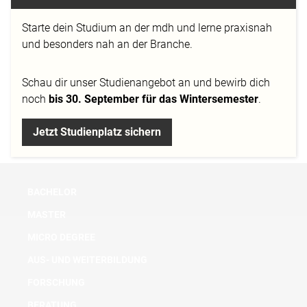
interessanten Vorträgen und einer Tour durch die
Starte dein Studium an der mdh und lerne praxisnah
Studios rundeten Thomas Rath mit seiner
und besonders nah an der Branche.
unterhaltsamen Art und Boris Entrup auf Sendung
die gelungene Veranstaltung ab.
Schau dir
unser Studienangebot
an und bewirb dich
noch
bis 30. September für das Wintersemester
.
Jetzt Studienplatz sichern
#presse
BACHELOR
MASTER
MICRO DEGREE
AUS- UND WEITERBILDUNG
FORSCHUNG
BERATUNG