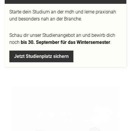
VORLESUNGSREIHE
MARKENFÜHRUNG
Starte dein Studium an der mdh und lerne praxisnah
und besonders nah an der Branche.
MODEMANAGEMENT,
Schau dir
unser Studienangebot
an und bewirb dich
6. SEMESTER
noch
bis 30. September für das Wintersemester
.
11.07.2018
Jetzt Studienplatz sichern