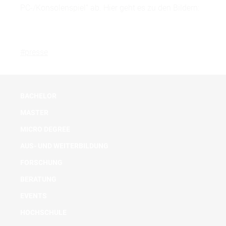
PC-/Konsolenspiel“ ab. Hier geht es zu den Bildern:
#presse
BACHELOR
MASTER
MICRO DEGREE
AUS- UND WEITERBILDUNG
FORSCHUNG
BERATUNG
EVENTS
HOCHSCHULE