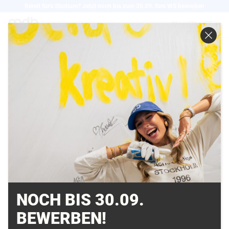
Direkt
Bereit für's Studium? Jetzt noch bis zum 30.09. fürs WS bewerben
zum
EN
Inhalt
PROJEKT FÜR EIN
ITALIENISCHES
MODELABEL MIT
PROSIEBEN UND
SERVICEPLAN
21.02.2018
NOCH BIS 30.09.
BEWERBEN!