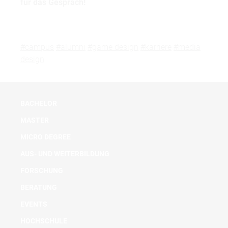
für das Gespräch!
#campus
#alumni
#game design
#karriere
#media
design
BACHELOR
MASTER
MICRO DEGREE
AUS- UND WEITERBILDUNG
FORSCHUNG
BERATUNG
EVENTS
HOCHSCHULE