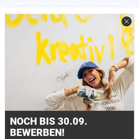
Direkt
Bereit für's Studium? Jetzt noch bis zum 30.09. fürs WS bewerben
zum
EN
Inhalt
INTERVIEW ZUM
STARTUPGRÜNDERN
IMMERSIVE MEDIA
LAB // MD.H BERLIN
12.07.2019
NOCH BIS 30.09.
BEWERBEN!