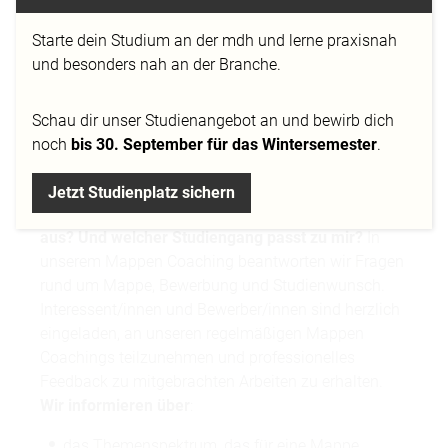
Starte dein Studium an der mdh und lerne praxisnah
und besonders nah an der Branche.
Schau dir
unser Studienangebot
an und bewirb dich
noch
bis 30. September für das Wintersemester
.
Jetzt Studienplatz sichern
Wie sieht eine erfolgreiche Bewerbungsmappe
aus? Und welcher Studiengang passt zu mir?
In
unserem Mappen Coaching beantworten wir Fragen
rund um Mappe, Bewerbung und Studienwunsch.
Interessent/innen und Bewerber/innen sind herzlich
eingeladen, an unseren regelmäßigen Mappen
Coachings teilzunehmen und professionelles
Feedback zu mitgebrachten Arbeiten zu erhalten.
Wir informieren über
:
das Themenspektrum, das für eine Mappe