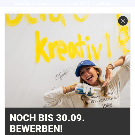
Direkt
Bereit für's Studium? Jetzt noch bis zum 30.09. fürs WS bewerben
zum
EN
Inhalt
MAPPEN COACHING
FÜR
KREATIVSTUDIENGÄNGE
15.05.2019
NOCH BIS 30.09.
BEWERBEN!