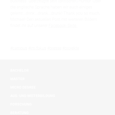
business" überzeugte sein (britischer) Humor. Über
die englische Sprache haben wir auch einiges
gelernt...drink...drank...drunk! Thank you so much,
Michael! Den aktuellen Post mit weiteren Bildern
findet ihr auf unserer
Facebook-Seite.
#campus
#im fokus
#presse
#projekte
BACHELOR
MASTER
MICRO DEGREE
AUS- UND WEITERBILDUNG
FORSCHUNG
BERATUNG