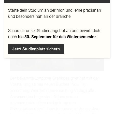
Starte dein Studium an der mdh und lerne praxisnah
und besonders nah an der Branche.
Schau dir
unser Studienangebot
an und bewirb dich
noch
bis 30. September für das Wintersemester
.
Jetzt Studienplatz sichern
Der bekannte Londoner Grafikdesigner hat mit der
Vorstellung seines neuen Buches "Now Try
Something Weirder" (Laurence King Verlag) alle
Anwesenden begeistert. Neben seinen
inspirierenden Ideen und gelungenen
Präsentation über "...how to survive in the creative