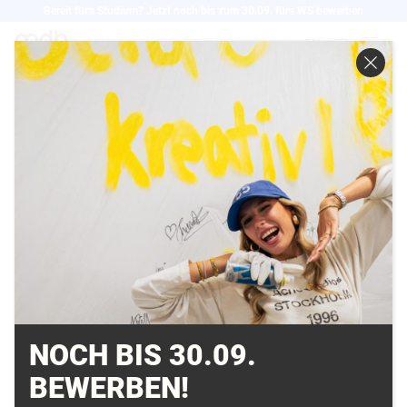
Direkt
Bereit für's Studium? Jetzt noch bis zum 30.09. fürs WS bewerben
zum
EN
Inhalt
„WIE MAN MENSCHEN
DURCH SPIELERISCHE
MOTIVATION HEILEN
KANN“ EIN JOB TALK
MIT DER CUREOSITY
26.11.2019
NOCH BIS 30.09.
BEWERBEN!
Geschäftsführer und Founder Thomas Saur der