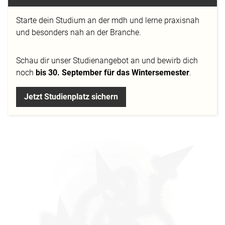
Theory Save The Date: 15. Mai 2020
Starte dein Studium an der mdh und lerne praxisnah
Veranstaltungsort:
Mediadesign Hochschule
und besonders nah an der Branche.
Franklinstraße 28-29, 10587 Berlin
www.mediadesign.de
Berlin – Erste Fachkonferenz
für Designer, welche sich mit den dringenden Fragen
Schau dir
unser Studienangebot
an und bewirb dich
auseinandersetzt, wie sich Gestaltung von, für und
noch
bis 30. September für das Wintersemester
.
mit Machine Learning-Algorithmen und
Assistenzsystemen verändert und welche
Jetzt Studienplatz sichern
Anwendungsfelder sich daraus ergeben.