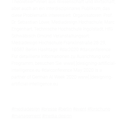
Theoretiker*innen aus Wissenschaft und Wirtschaft,
aber auch an ein interdisziplinäres Publikum, das
diese Problematik interessiert. Organisatoren: Prof.
Dr. Sebastian Löwe, Mediadesign Hochschule, Marc
Engenhart, Technische Hochschule Ingolstadt, HfG
Schwäbisch Gmünd Veranstaltungsort:
Mediadesign Hochschule Franklinstraße 28-29,
10587 Berlin Hashtags: #dai2020 #daiconference
Für detaillierte Informationen zu Ausrichtung und
Programm, besuchen Sie: www[.]designing-artificial-
intelligence.eu #daiconference May 2020 is a
partner of German AI Week 2020 www[.]designing-
artificial-intelligence.eu
#mediadesign
#presse
#berlin
#event
#forschung
#management
#media design