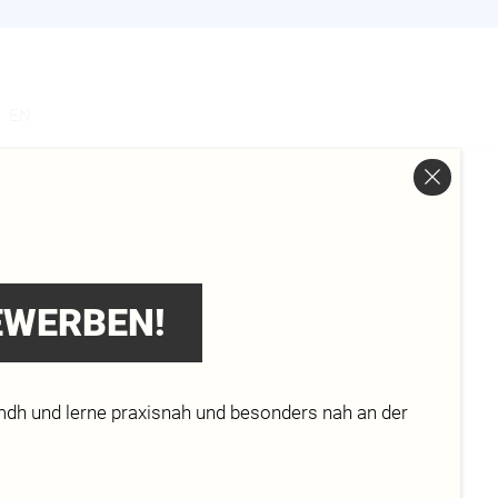
s
EN
RZ
BEWERBEN!
mdh und lerne praxisnah und besonders nah an der