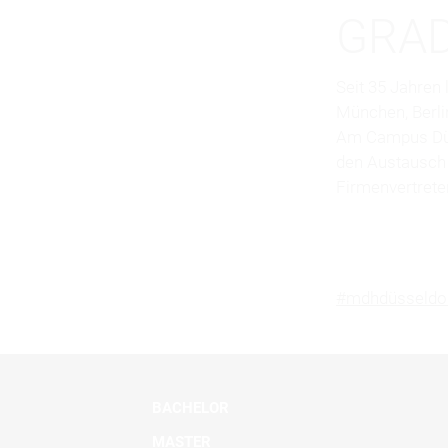
GRAD
Seit 35 Jahren
München, Berlin
Am Campus Düs
den Austausch 
Firmenvertrete
#mdhdüsseldo
BACHELOR
MASTER