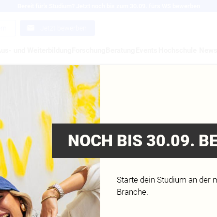
Bereit für's Studium? Jetzt noch bis zum 30.09. fürs WS bewerben
ern
Jetzt bewerben
us- und Weiterbildung
Forschung
Beratung
Events
Hochschule
New
SCHAU 24. – 25. MÄ
 | MDH DÜSSELDORF
NOCH BIS 30.09. 
Starte dein Studium an der 
Branche.