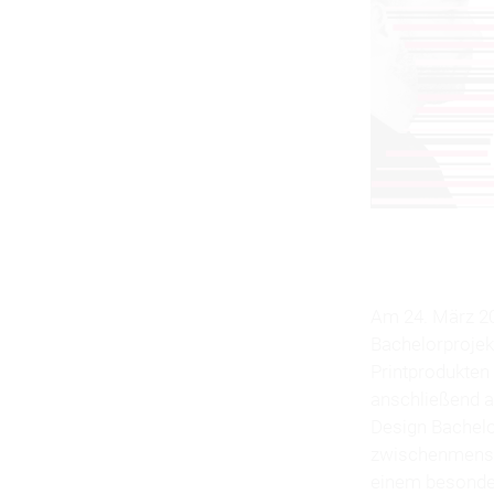
Am 24. März 20
Bachelorprojek
Printprodukten 
anschließend a
Design Bachelo
zwischenmensch
einem besonder