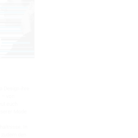
a Design ihre
n – von
eut euch
unserer Mode
ältnisse. In
n zudem den