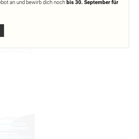
RZ
ebot
an und bewirb dich noch
bis 30. September für
 letzten
, euch von den
ner*innen (25.