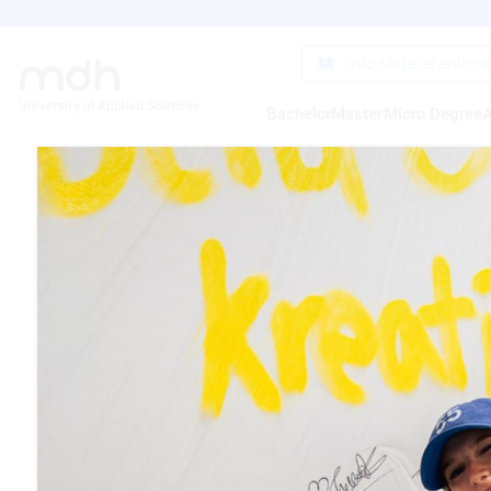
Direkt
zum
Inhalt
Info-Material anford
Bachelor
Master
Micro Degree
A
WERK
2023
03.02.2023