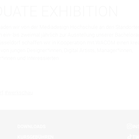
UATE EXHIBITION
 laden wir von der Mediadesign Hochschule an den Standorte
 ein- bis zweimal jährlich zur Ausstellung unserer Bachelora
seldorf schaffen wir in Kooperation mit WACOM einen krea
von jungen Designer*innen, Digital Artists, Manager*innen,
r*innen und Interessierten.
rf
#werkschau
DOWNLOADS
IN
KURSGEBÜHREN
TI