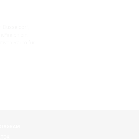
n Düsseldorf,
nd*innen ein.
tiven Raum für
STAGRAM
KTOK