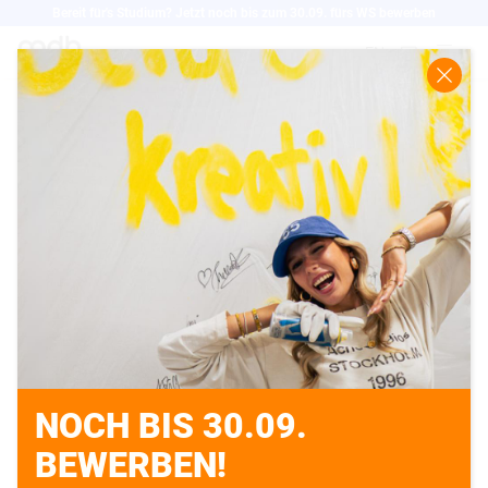
Direkt
Bereit für's Studium? Jetzt noch bis zum 30.09. fürs WS bewerben
zum
EN
Inhalt
WIR SIND DABEI: DIE
MDH AUF DEM BERLIN
PRINT FESTIVAL 2025
06.06.2025
NOCH BIS 30.09.
BEWERBEN!