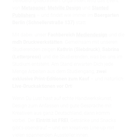
Veredelungstechniken. Organisiert wird das Event
von
Metapaper
,
Melville Design
und
Slanted
Publishers
– und findet wie immer im
Baergarten
Berlin (Schnellerstraße 137)
statt.
Mit dabei: unser
Fachbereich
Mediendesign
und die
mdh Druckwerkstätten
. Gemeinsam mit unseren
Studierenden zeigen
Kathrin (Siebdruck)
,
Sabrina
(Letterpress)
und die Studierenden, was bei uns im
Studium entsteht. Am Stand erwarten Dich jede
Menge Arbeiten aus dem Studiengang,
zwei
exklusive Print-Editionen zum Kauf
– und natürlich:
Live-Druckaktionen vor Ort
!
Wenn Du Lust hast auf echte Handwerkskunst,
Design zum Anfassen und gute Gespräche mit
Kreativen aus ganz Deutschland, dann komm
vorbei. Der
Eintritt ist FREI
, Getränke und Snacks
gibt’s obendrauf – und ein kreatives Line-up mit
vielen spannenden Aussteller:innen.