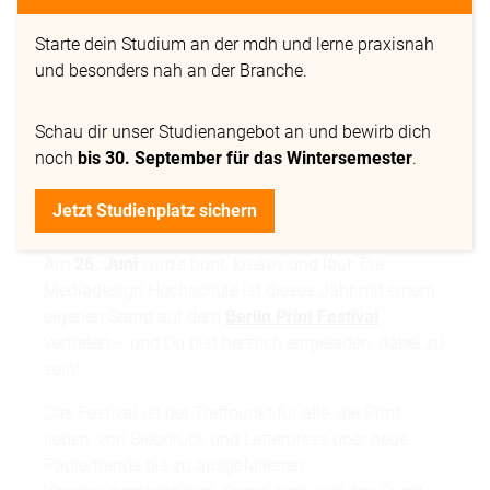
Starte dein Studium an der mdh und lerne praxisnah
und besonders nah an der Branche.
Schau dir
unser Studienangebot
an und bewirb dich
noch
bis 30. September für das Wintersemester
.
Jetzt Studienplatz sichern
Am
26. Juni
wird’s bunt, kreativ und laut: Die
Mediadesign Hochschule ist dieses Jahr mit einem
eigenen Stand auf dem
Berlin Print Festival
vertreten – und Du bist herzlich eingeladen, dabei zu
sein!
Das Festival ist der Treffpunkt für alle, die Print
lieben: von Siebdruck und Letterpress über neue
Papiertrends bis zu ausgefallenen