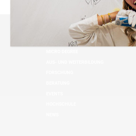
BACHELOR
MASTER
MICRO DEGREE
AUS- UND WEITERBILDUNG
FORSCHUNG
BERATUNG
EVENTS
HOCHSCHULE
NEWS