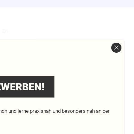
s
EN
BEWERBEN!
ierungen und Verwaltungen, NGOs und
mdh und lerne praxisnah und besonders nah an der