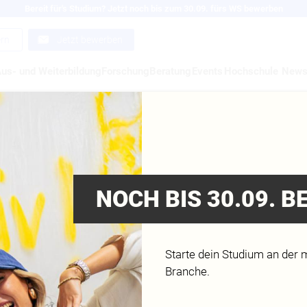
Bereit für's Studium? Jetzt noch bis zum 30.09. fürs WS bewerben
ern
Jetzt bewerben
us- und Weiterbildung
Forschung
Beratung
Events
Hochschule
New
IT[ AG FÜR DIGITALE
MMUNIKATION
NOCH BIS 30.09. 
neiderte IT-Lösungen für nationale wie internationale Reg
esellschaftliche Akteure
Starte dein Studium an der 
Branche.
w.init.de/