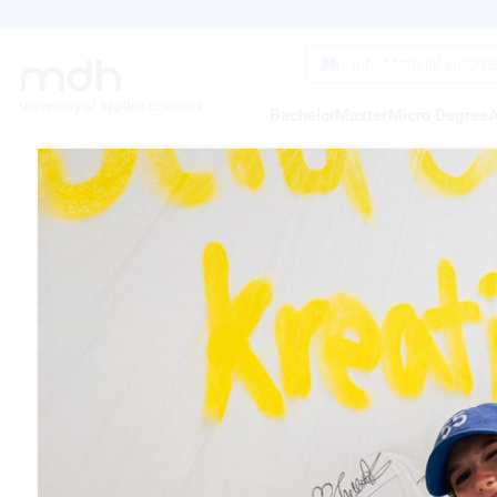
Direkt
zum
Inhalt
Info-Material anford
Bachelor
Master
Micro Degree
A
]IN
KO
Maßgesch
weitere g
Berlin
http://ww