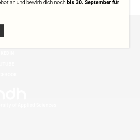
ebot
an und bewirb dich noch
bis 30. September für
STAGRAM
KTOK
NKEDIN
UTUBE
CEBOOK