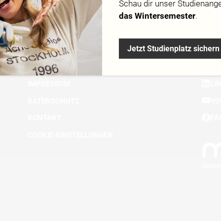
Schau dir
unser Studienang
das Wintersemester
.
Jetzt Studienplatz sichern
DOWNLOADS
IN
KURSGEBÜHREN
TI
IMPRESSUM
LI
DATENSCHUTZ
YO
KONTAKT
FA
COOKIE-EINSTELLUNGEN