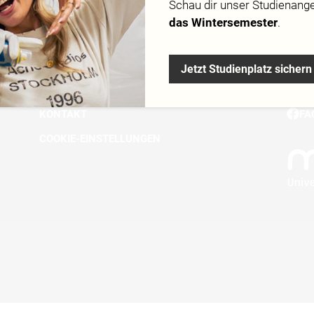
Schau dir
unser Studienang
DOWNLOADS
IN
das Wintersemester
.
KURSGEBÜHREN
TI
IMPRESSUM
LI
Jetzt Studienplatz sichern
DATENSCHUTZ
YO
KONTAKT
FA
COOKIE-EINSTELLUNGEN