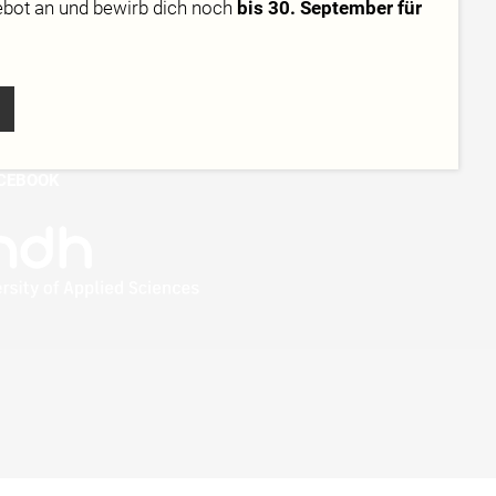
ebot
an und bewirb dich noch
bis 30. September für
STAGRAM
KTOK
NKEDIN
UTUBE
CEBOOK