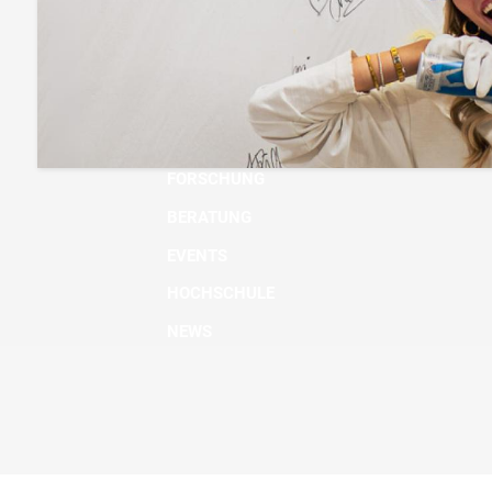
BACHELOR
MASTER
MICRO DEGREE
AUS- UND WEITERBILDUNG
FORSCHUNG
BERATUNG
EVENTS
HOCHSCHULE
NEWS