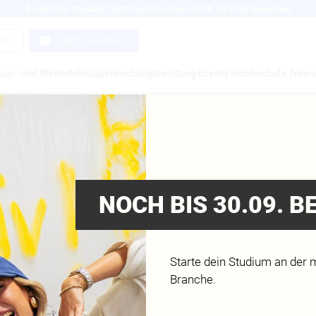
Bereit für's Studium? Jetzt noch bis zum 30.09. fürs WS bewerben
ern
Jetzt bewerben
us- und Weiterbildung
Forschung
Beratung
Events
Hochschule
New
DIENFEST.NRW 2016
 in der Medienbranche durchstarten, hast aber keinen Plan, w
NOCH BIS 30.09. 
das Medienfest.NRW am Samstag, 4. Juni 2016 in Köln.
ww.medienfest-nrw.de
Starte dein Studium an der 
Branche.