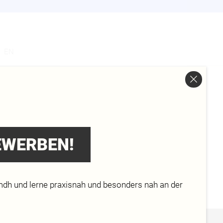
s
EN
ie und wo? Lass dich inspirieren und
BEWERBEN!
mdh und lerne praxisnah und besonders nah an der