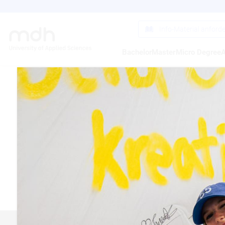
Direkt
zum
Inhalt
Info-Material anford
Bachelor
Master
Micro Degree
A
ME
Du willst
besuche 
http://w