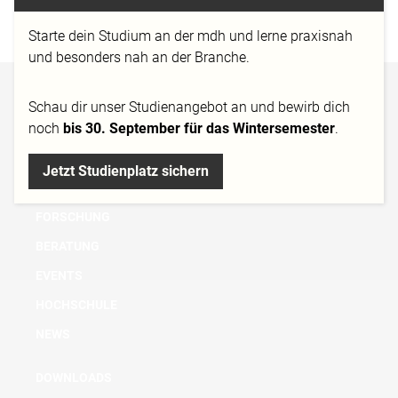
http://www.sassenbach.de/
Starte dein Studium an der mdh und lerne praxisnah
und besonders nah an der Branche.
BACHELOR
Schau dir
unser Studienangebot
an und bewirb dich
noch
bis 30. September für das Wintersemester
.
MASTER
MICRO DEGREE
Jetzt Studienplatz sichern
AUS- UND WEITERBILDUNG
FORSCHUNG
BERATUNG
EVENTS
HOCHSCHULE
NEWS
DOWNLOADS