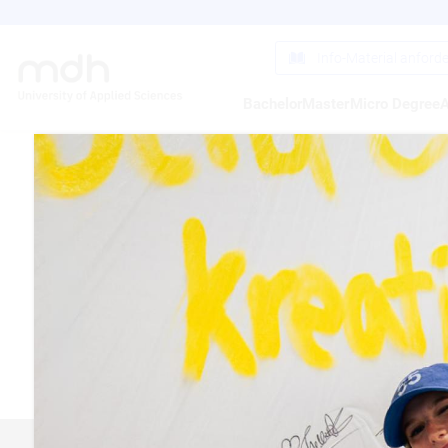
Direkt
zum
Inhalt
Info-Material anford
Bachelor
Master
Micro Degree
A
SE
building 
Münche
http://w