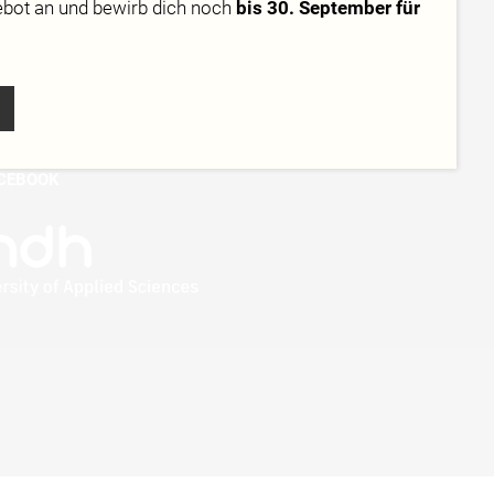
ebot
an und bewirb dich noch
bis 30. September für
STAGRAM
KTOK
NKEDIN
UTUBE
CEBOOK