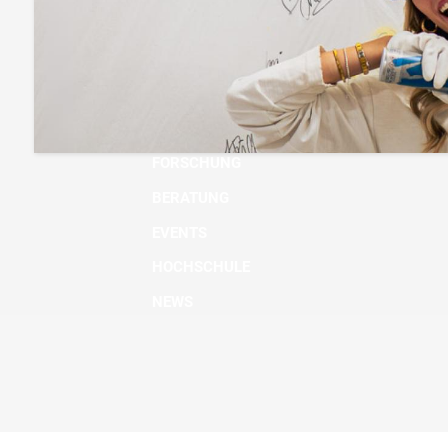
BACHELOR
MASTER
MICRO DEGREE
AUS- UND WEITERBILDUNG
FORSCHUNG
BERATUNG
EVENTS
HOCHSCHULE
NEWS