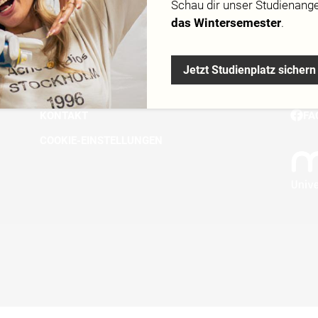
Schau dir
unser Studienang
DOWNLOADS
IN
das Wintersemester
.
KURSGEBÜHREN
TI
IMPRESSUM
LI
Jetzt Studienplatz sichern
DATENSCHUTZ
YO
KONTAKT
FA
COOKIE-EINSTELLUNGEN