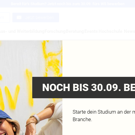
Bereit für's Studium? Jetzt noch bis zum 30.09. fürs WS bewerben
ern
Jetzt bewerben
us- und Weiterbildung
Forschung
Beratung
Events
Hochschule
New
RVICEPLAN GRUPPE
best brands
NOCH BIS 30.09. 
n
ww.serviceplan.com/de/
Starte dein Studium an der 
Branche.