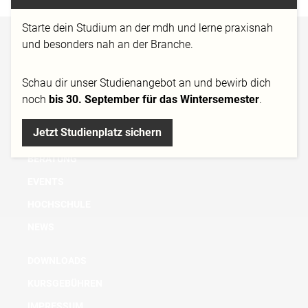
Starte dein Studium an der mdh und lerne praxisnah
und besonders nah an der Branche.
BACHELOR
MASTER
Schau dir
unser Studienangebot
an und bewirb dich
MICRO DEGREE
noch
bis 30. September für das Wintersemester
.
AUS- UND WEITERBILDUNG
Jetzt Studienplatz sichern
FORSCHUNG
BERATUNG
EVENTS
HOCHSCHULE
NEWS
DOWNLOADS
KURSGEBÜHREN
IMPRESSUM