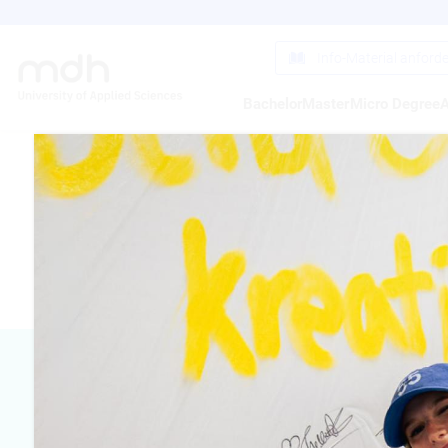
Direkt
zum
Inhalt
Info-Material anford
Bachelor
Master
Micro Degree
A
PROF. DR.
Vorsitzender de