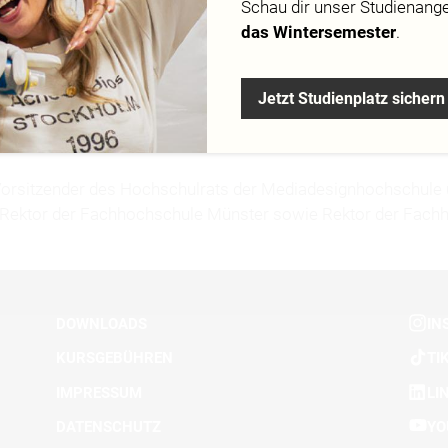
Schau dir
unser Studienang
Campus
das Wintersemester
.
Jetzt Studienplatz sichern
 ist Vorsitzender des Hochschulrats der Mediadesignhochschul
 Rektor der Fachhochschule Münster sowie Rektor der Fach
DOWNLOADS
IN
KURSGEBÜHREN
TI
IMPRESSUM
LI
DATENSCHUTZ
YO