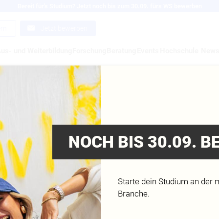
Bereit für's Studium? Jetzt noch bis zum 30.09. fürs WS bewerben
ern
Jetzt bewerben
us- und Weiterbildung
Forschung
Beratung
Events
Hochschule
New
 DR. H. C. MULT. PETER SCH
s Hochschulrats & Mitglied des Deutschen Wiss
NOCH BIS 30.09. 
Starte dein Studium an der 
Branche.