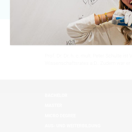
VITA
Prof. Dr. Dr. h. c. mult. Peter Schulte
Wissenschaftsrates a.D.. Zudem war er
BACHELOR
MASTER
MICRO DEGREE
AUS- UND WEITERBILDUNG