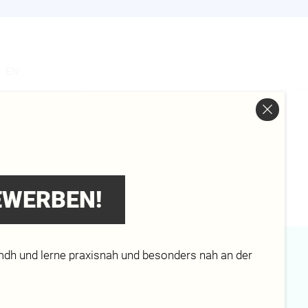
s
EN
ULTE
enschaftsrates a.D.
BEWERBEN!
mdh und lerne praxisnah und besonders nah an der