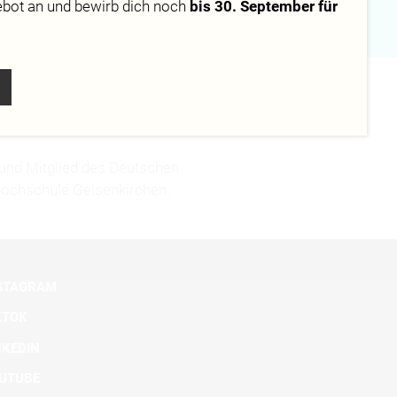
ebot
an und bewirb dich noch
bis 30. September für
e und Mitglied des Deutschen
hochschule Gelsenkirchen.
STAGRAM
KTOK
NKEDIN
UTUBE