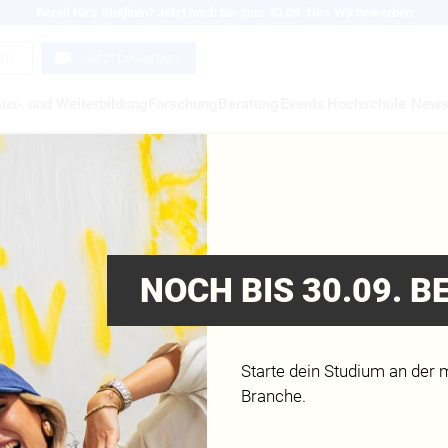
Bereit für's Studium? Jetzt noch bis zum 30.09. fürs WS bewerben
ern
Jetzt bewerben
us- und Weiterbildung
Forschung
Beratung
Events
Hochschule
New
CMENLI
NOCH BIS 30.09. 
Starte dein Studium an der 
Branche.