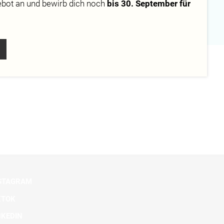
ebot
an und bewirb dich noch
bis 30. September für
Campus
Berlin
komplexen
STAGRAM
KTOK
NKEDIN