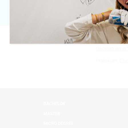
E-Mail
akin_goecmenli@hot
Bachelorarbeit:
Geometrien in
Praktikum:
Chi
BACHELOR
MASTER
MICRO DEGREE