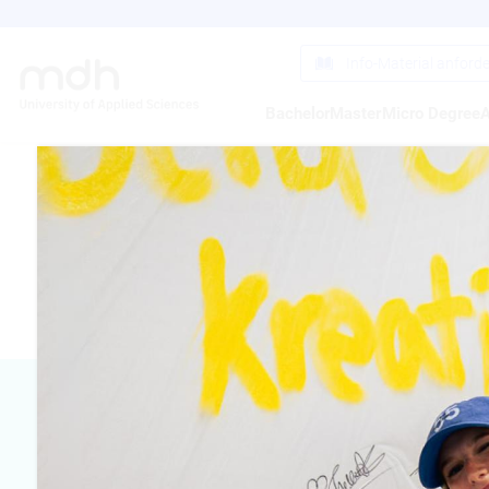
Direkt
zum
Inhalt
Info-Material anford
Bachelor
Master
Micro Degree
A
AKIN GÖ