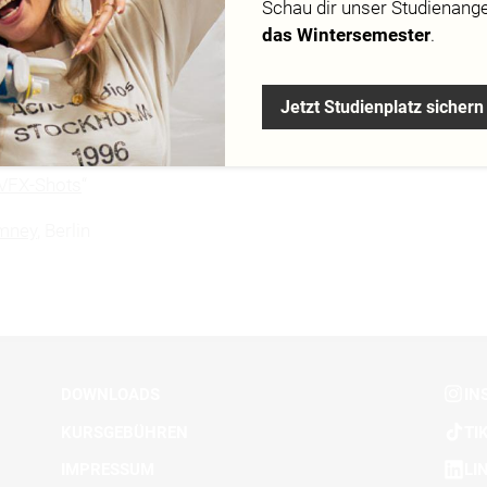
Schau dir
unser Studienang
das Wintersemester
.
mail.com
Jetzt Studienplatz sichern
 „
Ressourcensparende Fluidsimulation mit Interaktion von 
 VFX-Shots
“
mney
, Berlin
DOWNLOADS
IN
KURSGEBÜHREN
TI
IMPRESSUM
LI