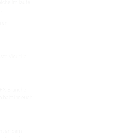
elche im laufe
.
ren,
te Visuelle
 VFX-Branche
n habt ihr euch
ant an dem