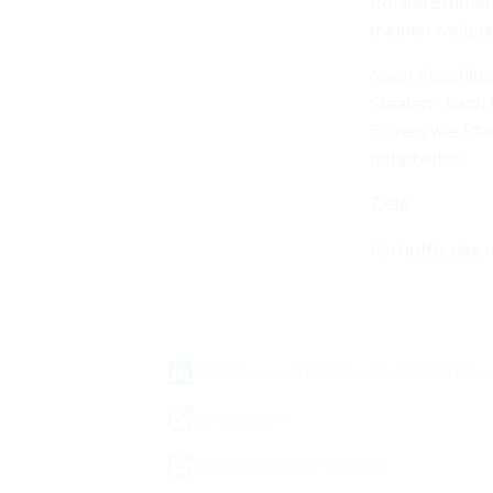
Roland Emmeric
meinen weiter
Nach Abschluss
Staaten - nach 
Filmen wie Sta
mitarbeiten.
Ziele:
Ich hoffe, das 
http://www.linkedin.com/pub/enri
vimeo.com
www.character-td.com