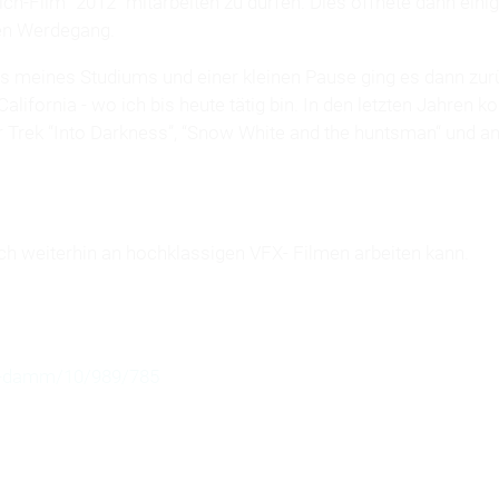
h-Film “2012” mitarbeiten zu dürfen. Dies öffnete dann einig
en Werdegang.
 meines Studiums und einer kleinen Pause ging es dann zurü
California - wo ich bis heute tätig bin. In den letzten Jahren k
r Trek “Into Darkness”, “Snow White and the huntsman“ und a
ich weiterhin an hochklassigen VFX- Filmen arbeiten kann.
co-damm/10/989/785