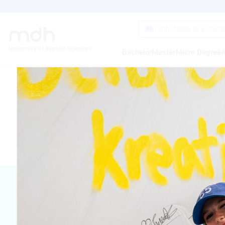
Direkt
zum
Inhalt
Info-Material anford
Bachelor
Master
Micro Degree
A
ENRICO 