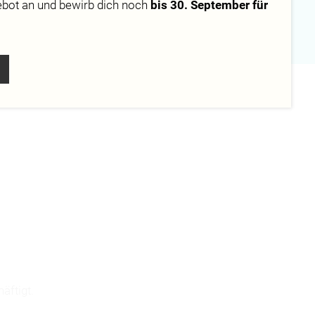
ebot
an und bewirb dich noch
bis 30. September für
Campus
Berlin
äftigt.