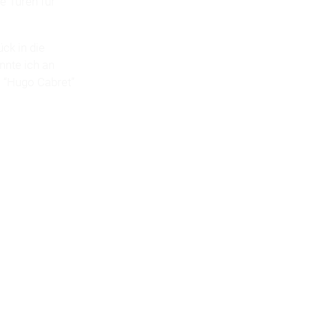
e Türen für
ck in die
onnte ich an
n “Hugo Cabret”