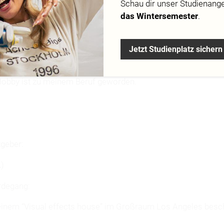
Schau dir
unser Studienang
das Wintersemester
.
er-td.com
Jetzt Studienplatz sichern
Hobby ist zu meinem Beruf geworden.
:
tgeber:
)
rdegang:
l einem “Visual effects house” im Großraum Los Angeles besch