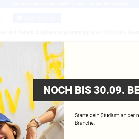
Bereit für's Studium? Jetzt noch bis zum 30.09. fürs WS bewerben
ern
Jetzt bewerben
us- und Weiterbildung
Forschung
Beratung
Events
Hochschule
New
DAMM
NOCH BIS 30.09. 
Starte dein Studium an der 
Branche.