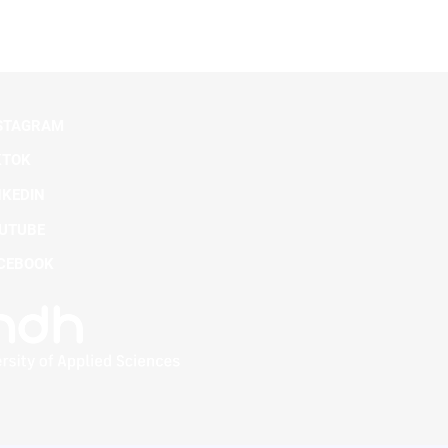
STAGRAM
KTOK
NKEDIN
UTUBE
CEBOOK