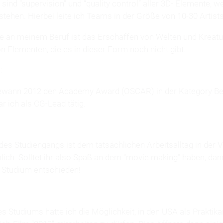
ind “supervision” und “quality control” aller 3D- Elemente, w
tehen. Hierbei leite ich Teams in der Größe von 10-30 Artists
 an meinem Beruf ist das Erschaffen von Welten und Kreatu
 Elementen, die es in dieser Form noch nicht gibt.
:
ewann 2012 den Academy Award (OSCAR) in der Kategory Bes
ar ich als CG-Lead tätig.
 des Studiengangs ist dem tatsächlichen Arbeitsalltag in der
lich. Solltet ihr also Spaß an dem “movie making” haben, dan
e Studium entschieden!
 Studiums hatte ich die Möglichkeit, in den USA als Praktik