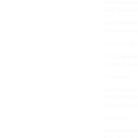
Mein Aufgaben s
einer Show ents
Das Spannneste
inbesondere von
Auzeichnungen
Hugo Cabret g
Effekte. Hier w
Philosophie:
Die Projektzeit
verblüffend ähn
für das richtig
Über mich:
Während meines