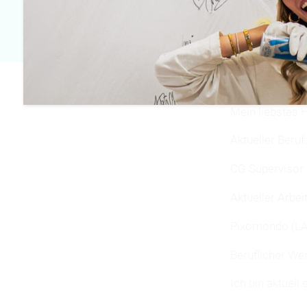
E-Mail
Enrico.damm@charact
Mein liebstes 
Aktueller Beruf
CG Supervisor
Aktueller Arbei
Pixomondo (LA
Beruflicher We
Ich bin aktuel