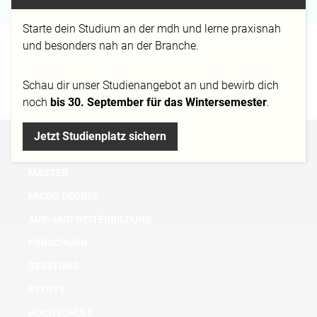
Starte dein Studium an der mdh und lerne praxisnah
und besonders nah an der Branche.
Projekt
Fehu
https://newsroom.mediadesign.de/campus/chr
Schau dir
unser Studienangebot
an und bewirb dich
on-und-fehu-projekte-aus-dem-3...
noch
bis 30. September für das Wintersemester
.
Jetzt Studienplatz sichern
BACHELOR
MASTER
MICRO DEGREE
AUS- UND WEITERBILDUNG
FORSCHUNG
BERATUNG
EVENTS
HOCHSCHULE