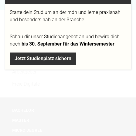
Starte dein Studium an der mdh und lerne praxisnah
und besonders nah an der Branche.
„Gute Ideen erkennt man an ihrer Beharrlichkeit. Sie
rauben einem den Schlaf.“
Schau dir
unser Studienangebot
an und bewirb dich
noch
bis 30. September für das Wintersemester
.
Beruf:
Jetzt Studienplatz sichern
Geschäftsführer, Designer Aktueller
Arbeitgeber:
Freie Digitale
BACHELOR
MASTER
MICRO DEGREE