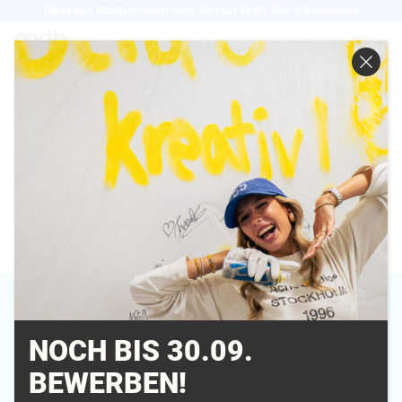
Direkt
Bereit für's Studium? Jetzt noch bis zum 30.09. fürs WS bewerben
zum
EN
Inhalt
MARTIN DEPPE
NOCH BIS 30.09.
Campus
BEWERBEN!
München