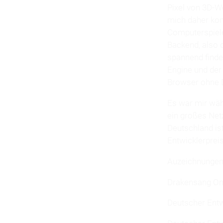
Pixel von 3D-W
mich daher kom
Computerspielen
Backend, also 
spannend finde
Engine und der 
Browser ohne D
Es war mir wäh
ein großes Net
Deutschland is
Entwicklerprei
Auzeichnungen
Drakensang Onl
Deutscher Entw