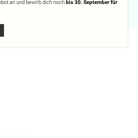
ebot
an und bewirb dich noch
bis 30. September für
Campus
Berlin
sen, wie die