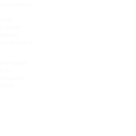
udium habe ich
ich am
en. Extrem
r Nebula3
 Online auch im
ernen und so
e in
m Deutschen
holfen.