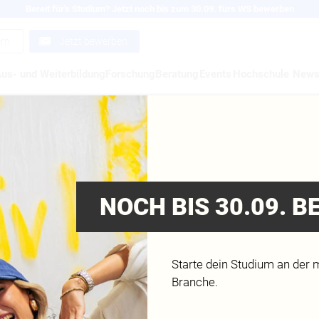
Bereit für's Studium? Jetzt noch bis zum 30.09. fürs WS bewerben
ern
Jetzt bewerben
us- und Weiterbildung
Forschung
Beratung
Events
Hochschule
New
ENGEL
NOCH BIS 30.09. 
Starte dein Studium an der 
Branche.