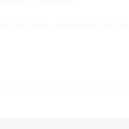
icklerpreis 2011 - Bestes Rollenspiel
eiche Online-Spiele entwickeln und das Bigpoint Office in Sa
l
H&authToken=v85w&locale=de_DE&srchid=38470025614162
=VSRPsearchId%3A3847002561416220827270%2CVSRPtarget