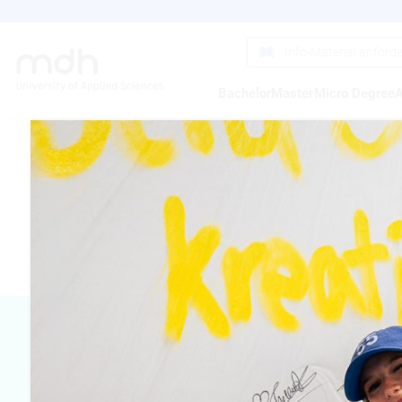
Direkt
zum
Inhalt
Info-Material anford
Bachelor
Master
Micro Degree
A
MATS KR