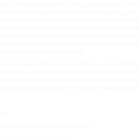
elten im Computer entstehen und was dahinter steckt. Im St
plett auf die technischen Aspekte und die Entwicklung von
 spezialisiert. Bei Bigpoint entwickle ich derzeit hauptsächl
den vielen Systemen, die das Spiel im Hintergrund unterstütz
 ich dabei den Mix aus klassischer Spieleentwicklung mit de
Web-Schnittstelle, die es letztendlich ermöglicht Drakensang
ownload oder Installation zu spielen.
rend des Studiums besonders wichtig viele Leute kennenzul
zwerk aufzubauen. Bei der noch relativ kleinen Games-Branch
t das auch garnicht so schwierig. Die Studienfahrten z.B. zu
s oder zur GDC und gamescom in Köln haben dabei enorm ge
:
ine:
icklerpreis 2011 - Bestes Browsergame