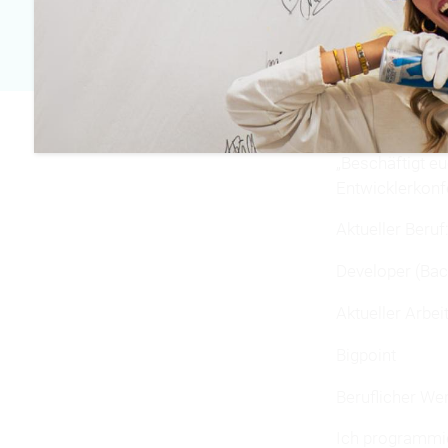
E-Mail
contact@matskren
„Beschäftigt eu
Entwicklerkonf
Aktueller Beruf
Developer (Bac
Aktueller Arbei
Bigpoint
Beruflicher We
Ich programmie