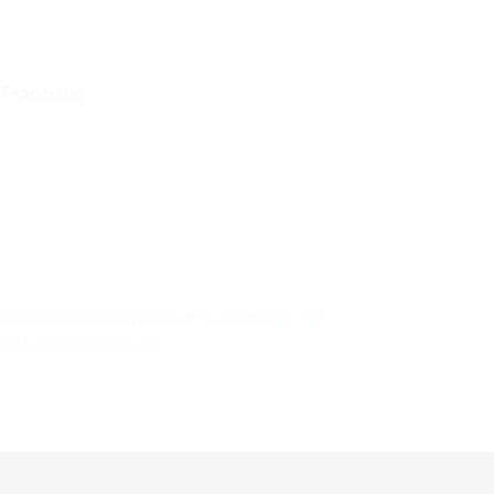
n Francisco
20827270&srchindex=1&srchtotal=1&t
Id%3A122308521%2C