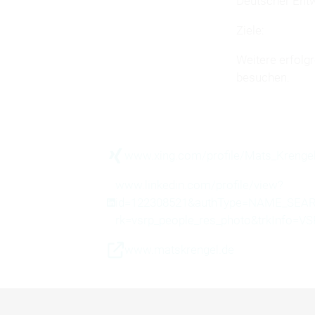
Deutscher Entw
Ziele:
Weitere erfolgr
besuchen.
www.xing.com/profile/Mats_Krenge
www.linkedin.com/profile/view?
id=122308521&authType=NAME_SEARC
rk=vsrp_people_res_photo&trkInfo
www.matskrengel.de