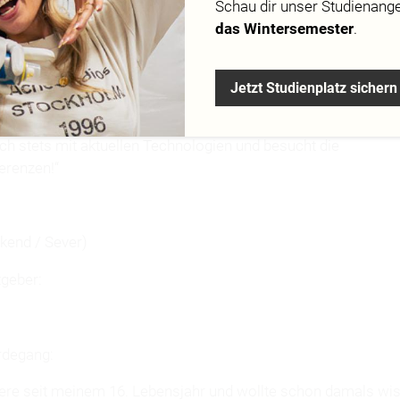
Schau dir
unser Studienang
das Wintersemester
.
gel.de
Jetzt Studienplatz sichern
ch stets mit aktuellen Technologien und besucht die
erenzen!“
:
kend / Sever)
tgeber:
rdegang:
re seit meinem 16. Lebensjahr und wollte schon damals wis