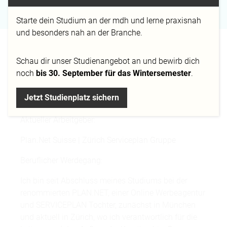
design.de
Starte dein Studium an der mdh und lerne praxisnah
und besonders nah an der Branche.
"Ziele setzen!"
Schau dir
unser Studienangebot
an und bewirb dich
noch
bis 30. September für das Wintersemester
.
Aktueller Beruf:
Jetzt Studienplatz sichern
Art Director Online
Aktueller Arbeitgeber:
Plan.Net Suisse | Zürich Serviceplan Gruppe
Beruflicher Werdegang:
Ich bin seit Abschluss meines Studiums bei der
renommierten PLAN.NET, einer Online Werbeagentur
und SERVICEPLAN Tochter, zunächst in München
und aktuell in Zürich, wo ich verantwortlich für die