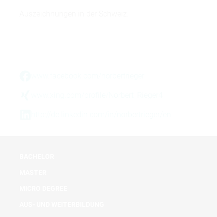
Auszeichnungen in der Schweiz.
www.facebook.com/norbertrieger
www.xing.com/profile/Norbert_Rieger4
http://de.linkedin.com/in/norbertrieger/en
BACHELOR
MASTER
MICRO DEGREE
AUS- UND WEITERBILDUNG