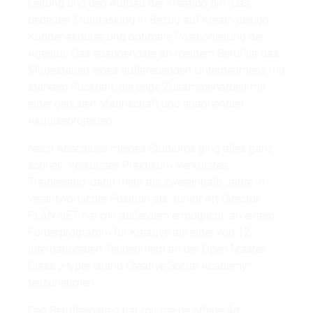
Leitung und den Aufbau der Kreation bin. Das
bedeutet Multitasking in Bezug auf Kreativdesign,
Kundenakquise und optimale Positionierung der
Agentur. Das spannendste an meinem Beruf ist das
Mitgestalten eines aufstrebenden Unternehmens mit
starkem Rückhalt, die enge Zusammenarbeit mit
einer genialen Mannschaft und spannenden
Akquiseprojekten.
Nach Abschluss meines Studiums ging alles ganz
schnell: Verkürztes Praktikum, verkürztes
Traineeship, dann mehr als zweieinhalb Jahre in
verantwortlicher Position als Junior Art Director.
PLAN.NET hat mir außerdem ermöglicht, an einem
Förderprogramm für Kreative als einer von 12
internationalen Teilnehmern an der Open Master
Class „Hyper Island Creative Social Academy“
teilzunehmen.
Den Berufseinstieg hat mir meine offene Art