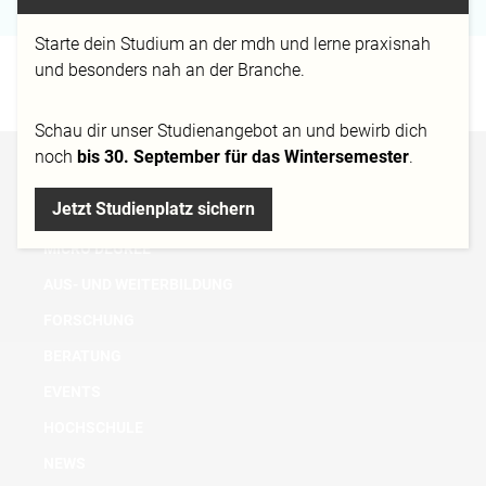
Starte dein Studium an der mdh und lerne praxisnah
und besonders nah an der Branche.
Bachelorarbeit: „
Zero Hero
“
Schau dir
unser Studienangebot
an und bewirb dich
noch
bis 30. September für das Wintersemester
.
BACHELOR
Jetzt Studienplatz sichern
MASTER
MICRO DEGREE
AUS- UND WEITERBILDUNG
FORSCHUNG
BERATUNG
EVENTS
HOCHSCHULE
NEWS