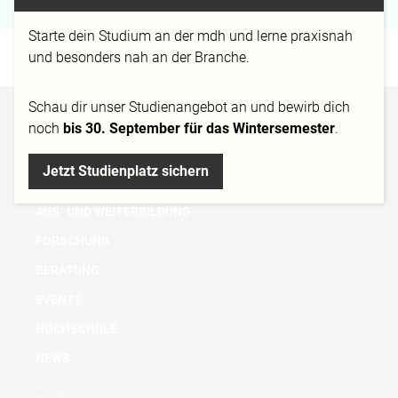
Starte dein Studium an der mdh und lerne praxisnah
und besonders nah an der Branche.
Schau dir
unser Studienangebot
an und bewirb dich
BACHELOR
noch
bis 30. September für das Wintersemester
.
MASTER
Jetzt Studienplatz sichern
MICRO DEGREE
AUS- UND WEITERBILDUNG
FORSCHUNG
BERATUNG
EVENTS
HOCHSCHULE
NEWS