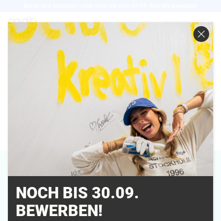
Direkt
Bereit für's Studium? Jetzt noch bis zum 30.09. fürs WS bewerben
zum
EN
Inhalt
YOLANDE OLDEHUS
NOCH BIS 30.09.
Campus
BEWERBEN!
Berlin