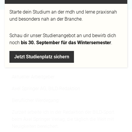
Starte dein Studium an der mdh und lerne praxisnah
und besonders nah an der Branche.
Kunden und Kollegen sind auch nur Menschen. Das
hat mir schon oft geholfen Jemanden anzusprechen
Schau dir
unser Studienangebot
an und bewirb dich
und/oder um Rat zu fragen.
noch
bis 30. September für das Wintersemester
.
Aktueller Beruf:
Jetzt Studienplatz sichern
Layouterin für BILD-Sport Print
Aktueller Arbeitgeber:
Axel Springer AG, BILD-Redaktion
Beruflicher Werdegang:
Zurzeit arbeite ich in der Redaktion der BILD-Sport
beim Axel Springer Verlag, die täglich die Welt mit
Neuigkeiten bereichert.