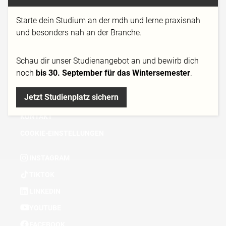
HOCHSCHULE
Starte dein Studium an der mdh und lerne praxisnah
NEWS
und besonders nah an der Branche.
DOWNLOADS
Schau dir
unser Studienangebot
an und bewirb dich
KURSGEBÜHREN
noch
bis 30. September für das Wintersemester
.
IMPRESSUM
Jetzt Studienplatz sichern
DATENSCHUTZ
KONTAKT
COOKIE-EINSTELLUNGEN
INSTAGRAM
TIKTOK
LINKEDIN
YOUTUBE
FACEBOOK