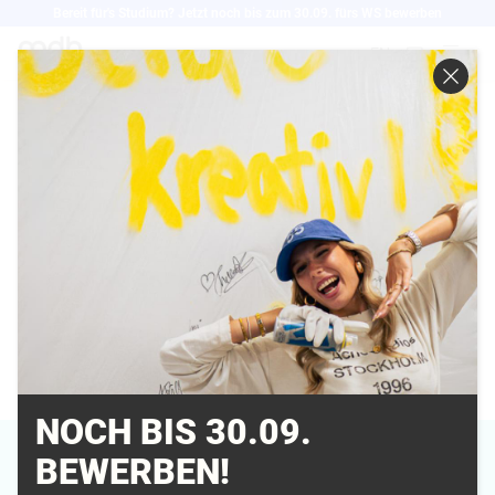
Direkt
Bereit für's Studium? Jetzt noch bis zum 30.09. fürs WS bewerben
zum
EN
Inhalt
FELIX PERGANDE
Ausbildungsleiter
Ausbildung Mediengestalter:in Digital &
Print
NOCH BIS 30.09.
BEWERBEN!