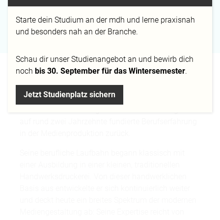
Campus
Starte dein Studium an der mdh und lerne praxisnah
Berlin
und besonders nah an der Branche.
Schau dir
unser Studienangebot
an und bewirb dich
noch
bis 30. September für das Wintersemester
.
Felix Pergande ist Ausbildungsleiter für
Mediengestalter Digital und Print am Berliner
Jetzt Studienplatz sichern
Campus der Mediadesign Hochschule. Als geprüfter
Industriemeister für Digital- und Printmedien greift er
auf rund zwei Jahrzehnte fundierte Berufserfahrung
in der Medienproduktion zurück.
Seine berufliche Laufbahn begann klassisch mit
einer Ausbildung in einer kleinen, traditionellen
Handwerksdruckerei. Von dieser handwerklichen
Basis aus entwickelte er sich kontinuierlich weiter
und deckt heute ein breites Spektrum der modernen
Mediengestaltung ab: Seine Expertise reicht von