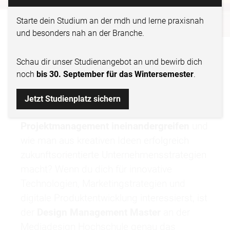
DESIGN MANAGEMENT
Starte dein Studium an der mdh und lerne praxisnah
und besonders nah an der Branche.
WARUM „DESIGN
Schau dir
unser Studienangebot
an und bewirb dich
noch
bis 30. September für das Wintersemester
.
MANAGEMENT“?
Jetzt Studienplatz sichern
Du möchtest wissen,
wie Design und
Projektmanagement ineinandergreifen
und
wie man aus kreativen Ideen erfolgreich
zukunftsorientierte Unternehmensstrategien
macht? Wenn du dich für innovative
Technologien, Marketingstrategien und
digitale Produktentwicklung interessierst, ist
der
Design Management Master
an der
Mediadesign Hochschule genau das