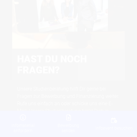
HAST DU NOCH
H
FRAGEN?
Inn
Stu
Unsere Studienberatung hilft Dir gerne bei
Erf
Fragen zur Bewerbung und Finanzierung weiter.
ein
Rufe uns einfach an oder schicke uns eine E-
Des
Mail. Unsere Studienberatung berät Dich in
rel
einem persönlichen Info-Termin. Wir schicken
Dir gern kostenloses Info-Material zu.
Infomaterial
Bewerbung
Infoevent besuchen
anfordern
senden