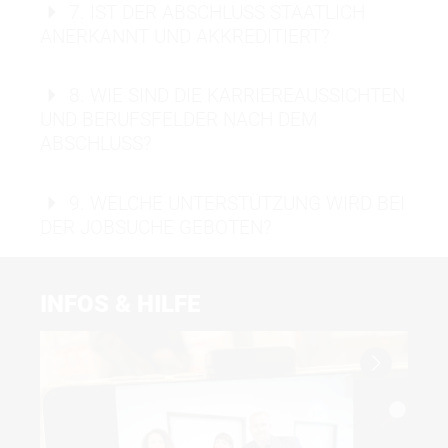
Förderungen
7. IST DER ABSCHLUSS STAATLICH
Kulturwissenschaften und wissenschaftliches
Studienberatung
ANERKANNT UND AKKREDITIERT?
BAföG (auch für ausländische Studierende)
Arbeiten.
MDH Bildungsfonds
KfW-Studienkredit
8. WIE SIND DIE KARRIEREAUSSICHTEN
staatlich anerkannten
UND BERUFSFELDER NACH DEM
Abschluss
ABSCHLUSS?
9. WELCHE UNTERSTÜTZUNG WIRD BEI
DER JOBSUCHE GEBOTEN?
Karrierenetzwerk
Alumni-Community
INFOS & HILFE