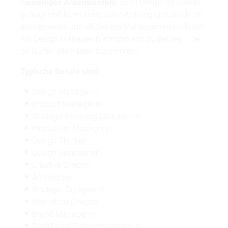
v
ielseitiges Arbeitsumfeld
, denn Design ist überall
gefragt und kann seine volle Wirkung erst durch ein
strukturiertes und effizientes Management entfalten.
Als Design Manager:in kombinierst du beides – bei
dir laufen alle Fäden zusammen!
Typische Berufe sind:
Design Manager:in
Product Manager:in
Strategic Planning Manager:in
Innovation Manager:in
Design Thinker
Design Researcher
Creative Director
Art Director
Strategic Designer:in
Marketing Director
Brand Manager:in
Trend- und Zukunftsforscher:in