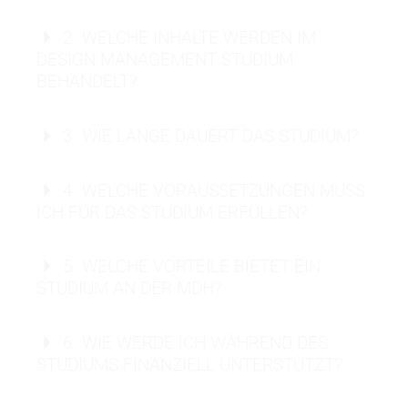
strategische
Schnittstelle zwischen Kreativität und Wirtschaft
2. WELCHE INHALTE WERDEN IM
DESIGN MANAGEMENT STUDIUM
BEHANDELT?
3. WIE LANGE DAUERT DAS STUDIUM?
4. WELCHE VORAUSSETZUNGEN MUSS
ICH FÜR DAS STUDIUM ERFÜLLEN?
Innovation & Strategie:
strategische Innovation,
5. WELCHE VORTEILE BIETET EIN
Digitale Produktentwicklung sowie Zukunfts- und
STUDIUM AN DER MDH?
Trendforschung.
Marketing & Brand:
Vertiefung in Brand Identity
sowie Marketing und Märkte.
6. WIE WERDE ICH WÄHREND DES
Leadership:
Training von Führungskompetenzen
STUDIUMS FINANZIELL UNTERSTÜTZT?
und Teamverantwortung für leitende Positionen.
Praxisprojekten
Methodik & Design:
Experience Design Thinking,