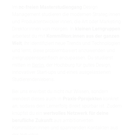
Im
nc-freien Masterstudiengang
Design
Management studieren die modernen Strateg:innen
und Produktentwickler:innen, die Art oder Marketing
Direktor:innen von morgen. In
kleinen Lerngruppen
arbeitest du mit
Kommiliton:innen aus der ganzen
Welt
, ihr identifiziert neue Trends und Technologien
und lernt, diese problembasiert anzuwenden und
zielgruppenspezifisch anzupassen. Du studierst
mitten in
Berlin
, der Hochburg für gutes Design,
innovativer Start-ups und eines ausgelassenen
Studierendenlebens.
Bei uns erwirbst du nicht nur Wissen, sondern
wendest dieses auch in
Praxis-Pprojekten
konkret
an, sodass dein Lernerfolg direkt spürbar ist. Zudem
knüpfst du ein
wertvolles Netzwerk für deine
berufliche Zukunft
aus ambitionierten
Kommiliton:innen und spannenden Kontakten aus
der Industrie.