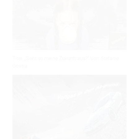
Titel: „Sieht so meine Zukunft aus?“ Von: Stefanie
Gossla.