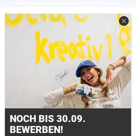
Direkt
Bereit für's Studium? Jetzt noch bis zum 30.09. fürs WS bewerben
zum
EN
Inhalt
AUSZUBILDENDE DER
MD.H GEWINNEN DEN
BUND-ADBUSTING
WETTBEWERB
07.05.2007
NOCH BIS 30.09.
Auszubildende der Mediengestalter Digital und Print
BEWERBEN!
Ausbildung gewinnen den BUND-Adbusting-