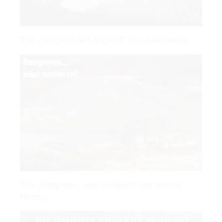
Titel: „Vollgas in den Abgrund“ Von: Julia Gredler.
Titel: „Reagieren....oder verlieren?“ Von: Konrad
Helbing.