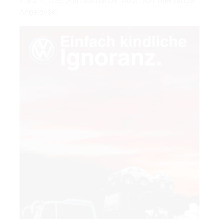
Platz 1: Titel: „Klimaschänder Audi“ von: Aleksandar
Angelovski.