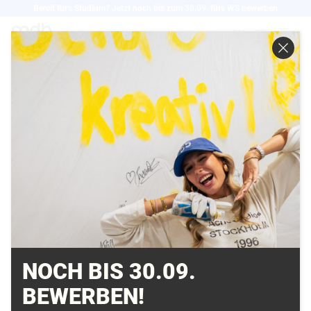
Direkt
Bereit für's Studium? Jetzt noch bis zum 30.09. fürs WS bewerben
zum
EN
Inhalt
WIRTSCHAFTSWOCHE,
MENSCHEN DER
WIRTSCHAFT
21.12.2007
"Das ist zu platt"
NOCH BIS 30.09.
Linda Breitlauch, Europas erste Gamedesign-
BEWERBEN!
Professorin will Computerspieleattraktiver machen -