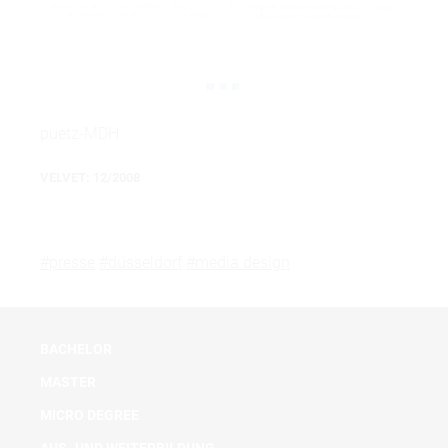
puetz-MDH
VELVET: 12/2008
#presse
#düsseldorf
#media design
BACHELOR
MASTER
MICRO DEGREE