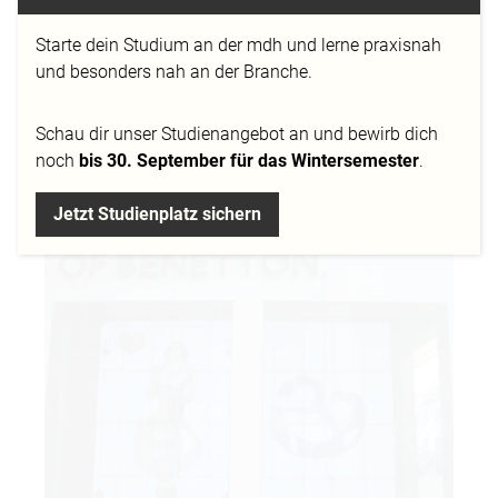
Birgit Burgermeister
Starte dein Studium an der mdh und lerne praxisnah
Pünktlich zum Oktoberfest zeigt die Modemarke
und besonders nah an der Branche.
United Colors of Benetton auf den Videowalls in
ihrem Münchner Flagshipstore in der
Schau dir
unser Studienangebot
an und bewirb dich
Kaufingerstraße mehrere Video-Clips, die in einer
noch
bis 30. September für das Wintersemester
.
Projektarbeit im Fach Motion Design an der
Mediadesign Hochschule
entstanden sind.
Jetzt Studienplatz sichern