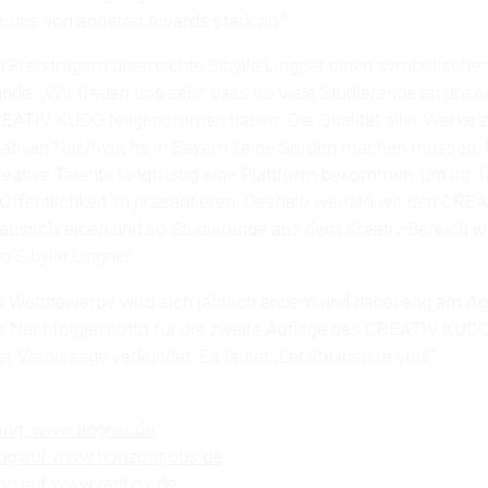
r uns von anderen Awards stark ab.“
n Preisträgern überreichte Sibylle Lingner einen symbolisch
nde. „Wir freuen uns sehr, dass so viele Studierende an unse
EATIV KUDO teilgenommen haben. Die Qualität aller Werke ze
eativen Nachwuchs in Bayern keine Sorgen machen müssen. 
reative Talente langfristig eine Plattform bekommen, um ihr 
n Öffentlichkeit zu präsentieren. Deshalb werden wir den CR
 ausschreiben und so Studierende aus dem Kreativ-Bereich w
o Sibylle Lingner.
Wettbewerbs wird sich jährlich ändern und dabei eng am A
as Nachfolgermotto für die zweite Auflage des CREATIV KUD
er Vernissage verkündet. Es lautet „Let life inspire you!“
ing: www.lingner.de
ung auf www.horizontjobs.de
ung auf www.redbox.de