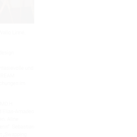
allo Linné,
design
ntasievolle und
 DREAM
eichungen im
r MD.H
nd Elias-Amadeo
en. Aline
rin“. Sebastian
it „Swapping