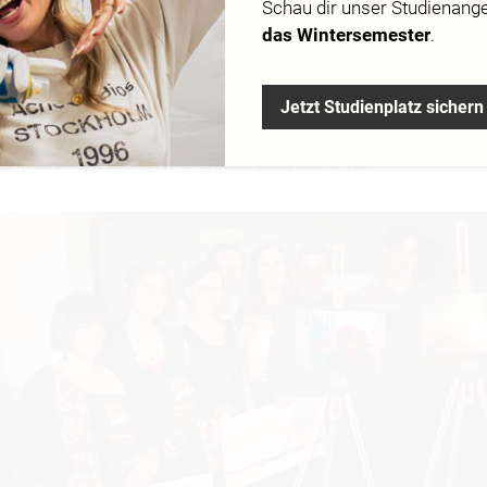
Schau dir
unser Studienang
das Wintersemester
.
Jetzt Studienplatz sichern
wurden die die Gewinner des 1. Lingner Design Awards im S
 Anwesenheit zahlreicher Gäste, ausgezeichnet.