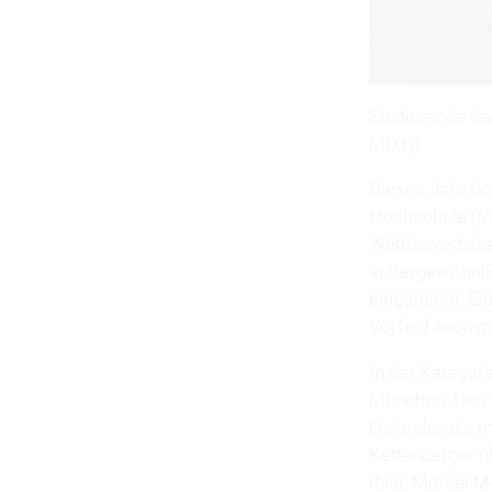
Studierende d
MD.H)
Dieses Jahr ri
Hochschule (M
Wettbewerbskat
außergewöhnl
eingereicht. Ei
Vorfeld anonym
In der Kategori
München. Den 1
Osiander, die m
Kettenberger ü
Ibler, Marcel M