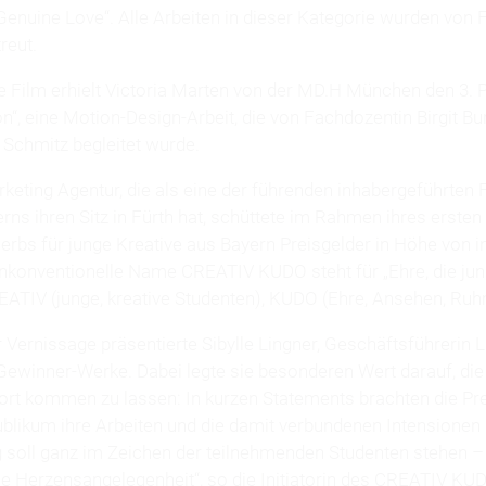
 Genuine Love“. Alle Arbeiten in dieser Kategorie wurden von
reut.
e Film erhielt Victoria Marten von der MD.H München den 3. P
n“, eine Motion-Design-Arbeit, die von Fachdozentin Birgit B
 Schmitz begleitet wurde.
keting Agentur, die als eine der führenden inhabergeführten F
ns ihren Sitz in Fürth hat, schüttete im Rahmen ihres ersten
rbs für junge Kreative aus Bayern Preisgelder in Höhe von 
nkonventionelle Name CREATIV KUDO steht für „Ehre, die jun
REATIV (junge, kreative Studenten), KUDO (Ehre, Ansehen, Ruh
Vernissage präsentierte Sibylle Lingner, Geschäftsführerin L
 Gewinner-Werke. Dabei legte sie besonderen Wert darauf, die
ort kommen zu lassen: In kurzen Statements brachten die Pr
ublikum ihre Arbeiten und die damit verbundenen Intensionen
g soll ganz im Zeichen der teilnehmenden Studenten stehen – 
he Herzensangelegenheit“, so die Initiatorin des CREATIV KUD