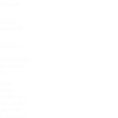
 Fachdozent
latz für
urgermeister
ull-Service-
insgesamt 6.000
gen Kreativen
m).
ingner
 jungen
eisträger dem
 nahe. „Unsere
das ist mir
O. „In diesem