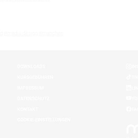
d
#media design
#münchen
DOWNLOADS
IN
KURSGEBÜHREN
TI
IMPRESSUM
LI
DATENSCHUTZ
YO
KONTAKT
FA
COOKIE-EINSTELLUNGEN