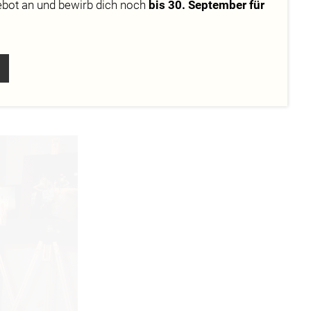
ebot
an und bewirb dich noch
bis 30. September für
tudio „LaCave“