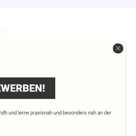
s
EN
ER
BEWERBEN!
M
KUDO
mdh und lerne praxisnah und besonders nah an der