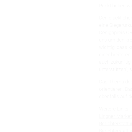
Punkt heben wi
Den glückliche
eine Siegerurku
Designpreis CR
uns um den kr
wichtig, dass k
einer breitere
auch zukünftig
unterstützen“, s
Das Thema des 
orientieren. D
ebenfalls auf d
Weitere Links:
Lingner Market
Berichterstatt
Berichterstatt