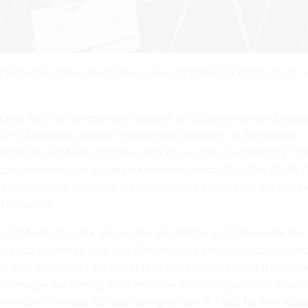
er MD.H München beim Design Award CREATIV KUDO (Foto: W
chtete sich der Wettbewerb speziell an Studierende der Media
D.H) München und der Hochschule Ansbach. In den beiden
egorien Grafik/Fotografie und Film wurden insgesamt 27 fa
iche Arbeiten zum ausgeschriebenen Motto FOLLOW YOUR
ne hochkarätig besetzte, siebenköpfige Fachjury hat die Einr
 bewertet.
e Grafik/Fotografie gingen alle drei Plätze an Studierende de
. Platz sicherten sich Mia Stevanovic, Larissa Gorzawski u
it ihrer Fotoarbeit zur Akzeptanz von Homosexualität brilliert
berzeugte auf dem 2. Platz mit ihrer Fotokomposition „Träume
enke und Theresa Schauer belegten den 3. Platz für ihre Arbe