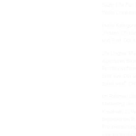
Slutty Life For
Wallo Linné bet
In der Kategori
„Frozen Effusio
und Prof. Doris
Die Lingner Mar
Agenturen Bayer
Förderwettbewe
EUR aus. Der u
zuteil wird“: C
Im Rahmen der 
Marketing, die
Kreativen zu W
begeisterten P
Preisverleihun
eine persönlic