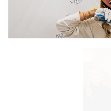
Gestern Abend 
in München, in