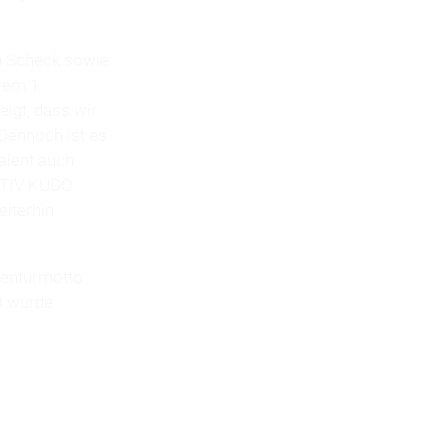
en Scheck sowie
rem 1.
igt, dass wir
Dennoch ist es
Talent auch
EATIV KUDO
eiterhin
genturmotto
O wurde