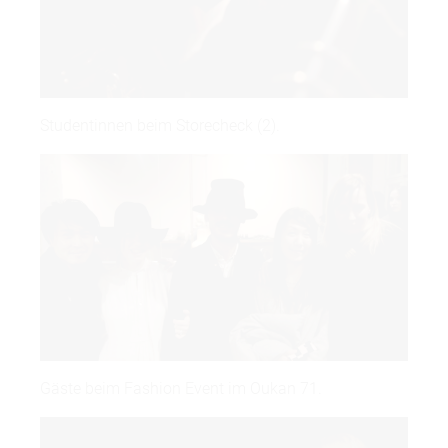
Studentinnen beim Storecheck (2).
Gäste beim Fashion Event im Oukan 71.