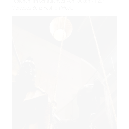
Fusionem im Schaufenster vom Oukan 71 zur
Mercedes Benz Fashion Week.