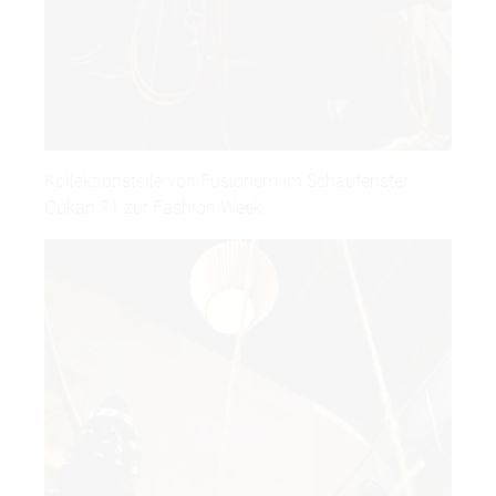
Kollektionsteile von Fusionem im Schaufenster
Oukan 71 zur Fashion Week.