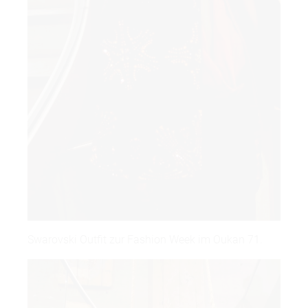
Swarovski Outfit zur Fashion Week im Oukan 71.