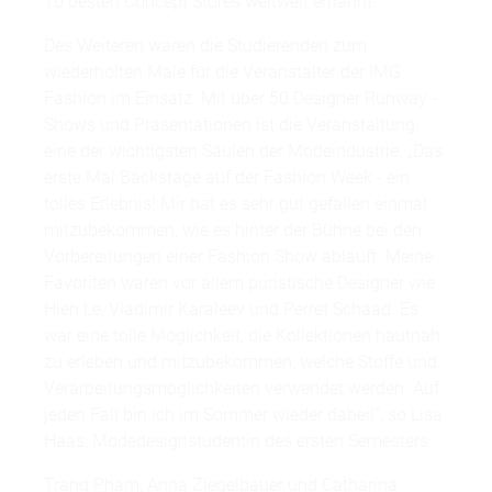
10 besten Concept Stores weltweit ernannt.
Des Weiteren waren die Studierenden zum
wiederholten Male für die Veranstalter der IMG
Fashion im Einsatz. Mit über 50 Designer Runway -
Shows und Präsentationen ist die Veranstaltung
eine der wichtigsten Säulen der Modeindustrie. „Das
erste Mal Backstage auf der Fashion Week - ein
tolles Erlebnis! Mir hat es sehr gut gefallen einmal
mitzubekommen, wie es hinter der Bühne bei den
Vorbereitungen einer Fashion Show abläuft. Meine
Favoriten waren vor allem puristische Designer wie
Hien Le, Vladimir Karaleev und Perret Schaad. Es
war eine tolle Möglichkeit, die Kollektionen hautnah
zu erleben und mitzubekommen, welche Stoffe und
Verarbeitungsmöglichkeiten verwendet werden. Auf
jeden Fall bin ich im Sommer wieder dabei!“, so Lisa
Haas, Modedesignstudentin des ersten Semesters.
Trang Pham, Anna Ziegelbauer und Catharina