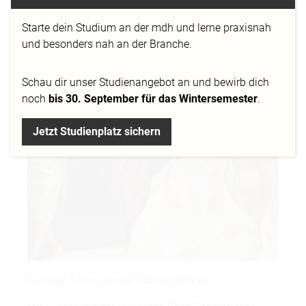
aus aller Welt fühlen sich angezogen, und so pilgern
rund 250.000 Modebegeisterte nach Berlin, um an
Starte dein Studium an der mdh und lerne praxisnah
dem Geschehen teilzuhaben. So auch die
und besonders nah an der Branche.
Studierenden des Modefachbereiches der MD.H
München unter der Leitung von Frau Prof. Doris
Schau dir
unser Studienangebot
an und bewirb dich
Schmitz.
noch
bis 30. September für das Wintersemester
.
Jetzt Studienplatz sichern
Runway Show Dawied Tomaschewski.