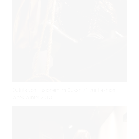
Outfits von Fusionem im Oukan 71 zur Fashion
Week Winter 2013.