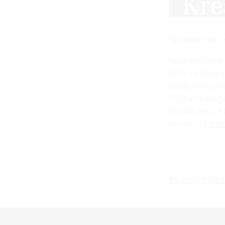
Studenten der 
Nachdem Prof. 
2012 im Merced
Markeneinführu
Frühjahrsausga
Modell der A-K
Download
arti
#presse
#düss