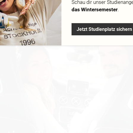
Schau dir
unser Studienang
das Wintersemester
.
ahrt – Unterwegs in der A-Klasse.
Jetzt Studienplatz sichern