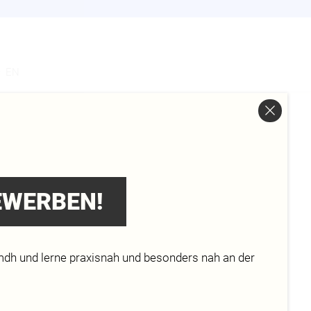
s
EN
S-
HR
BEWERBEN!
mdh und lerne praxisnah und besonders nah an der