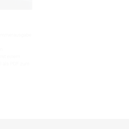
r Sommerausgabe
en
 mit einem
el als PDF zum