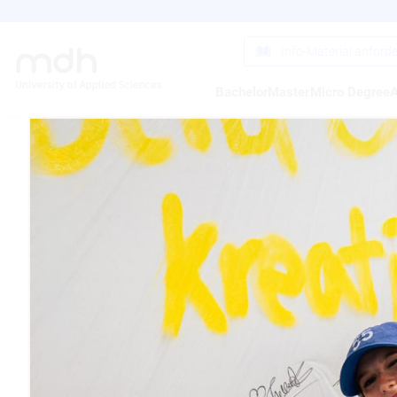
Direkt
zum
Inhalt
Info-Material anford
Bachelor
Master
Micro Degree
A
STUD
BENZ
2013
12.04.2013