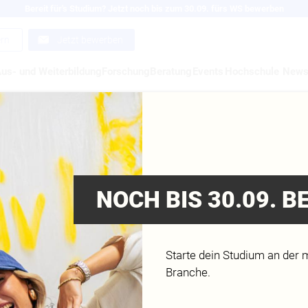
Bereit für's Studium? Jetzt noch bis zum 30.09. fürs WS bewerben
ern
Jetzt bewerben
us- und Weiterbildung
Forschung
Beratung
Events
Hochschule
New
ENTEN IM MERCEDE
-MAGAZIN, FRÜHJA
NOCH BIS 30.09. 
Starte dein Studium an der 
Branche.