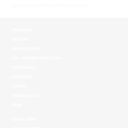
#presse
#award
#berlin
#game design
BACHELOR
MASTER
MICRO DEGREE
AUS- UND WEITERBILDUNG
FORSCHUNG
BERATUNG
EVENTS
HOCHSCHULE
NEWS
DOWNLOADS