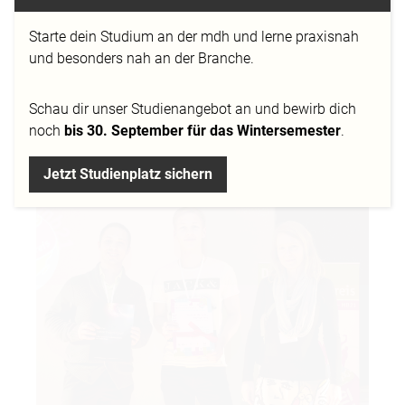
Starte dein Studium an der mdh und lerne praxisnah
Für die geschickte und kreative Verknüpfung von
und besonders nah an der Branche.
virtueller Realität und Spiel zeichnete der Deutschen
Multimediapreis mb21 sieben Studierende des
Schau dir
unser Studienangebot
an und bewirb dich
Bachelorstudiengangs
Game Design
der MD.H Berlin
noch
bis 30. September für das Wintersemester
.
in der Sonderkategorie „Games“ aus.
Jetzt Studienplatz sichern