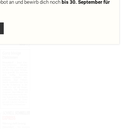
Juni 2015, wo
ebot
an und bewirb dich noch
bis 30. September für
er
Gamedesign-