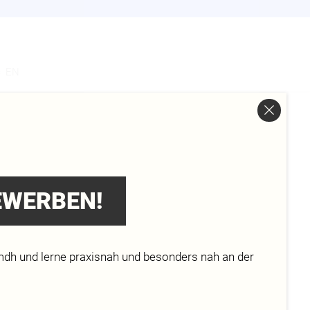
s
EN
BEWERBEN!
mdh und lerne praxisnah und besonders nah an der