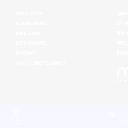
DOWNLOADS
IN
KURSGEBÜHREN
TI
IMPRESSUM
LI
DATENSCHUTZ
YO
KONTAKT
FA
COOKIE-EINSTELLUNGEN
Bewerbung
Infoevent besuche
senden