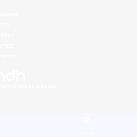
STAGRAM
KTOK
NKEDIN
UTUBE
CEBOOK
Kontakt
n
aufnehmen