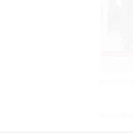
Düsseldorfer E
#campus
#düs