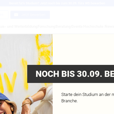
Bereit für's Studium? Jetzt noch bis zum 30.09. fürs WS bewerben
ern
Jetzt bewerben
us- und Weiterbildung
Forschung
Beratung
Events
Hochschule
New
ELDORF HAT DEN
LTRIEB
NOCH BIS 30.09. 
Starte dein Studium an der 
Branche.