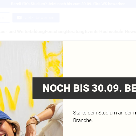
Bereit für's Studium? Jetzt noch bis zum 30.09. fürs WS bewerben
ern
Jetzt bewerben
us- und Weiterbildung
Forschung
Beratung
Events
Hochschule
New
ELLUNG EINES 360° 
ES
NOCH BIS 30.09. 
Starte dein Studium an der 
Branche.