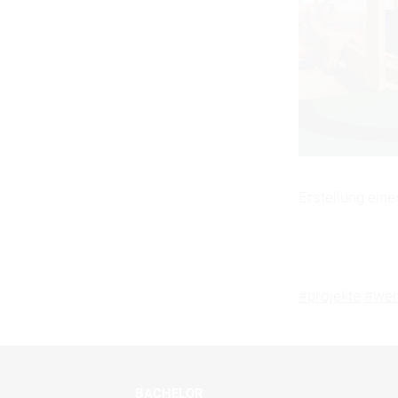
Erstellung eine
#projekte
#we
BACHELOR