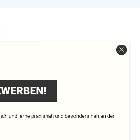
s
EN
3D
BEWERBEN!
mdh und lerne praxisnah und besonders nah an der