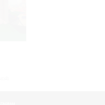
umdh
STAGRAM