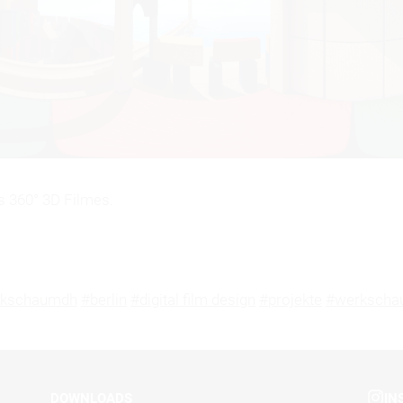
s 360° 3D Filmes.
rkschaumdh
#berlin
#digital film design
#projekte
#werkscha
DOWNLOADS
IN