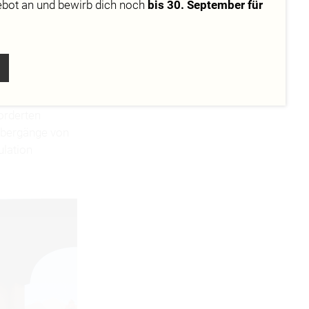
es Dreyer
ebot
an und bewirb dich noch
bis 30. September für
mension Filme
dung des Oculus
ln, mit der es
 Untersuchung
forderten
 Übergänge von
ulation