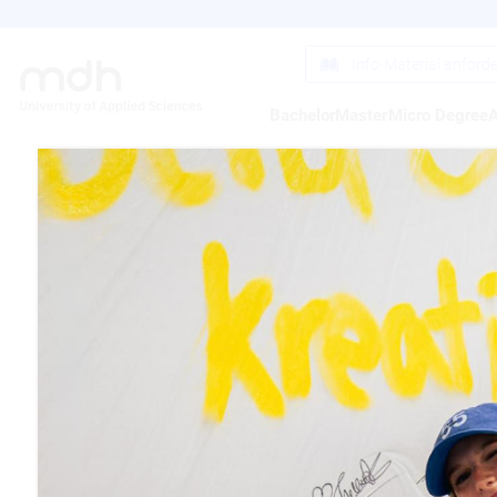
Direkt
zum
Inhalt
Info-Material anford
Bachelor
Master
Micro Degree
A
ERST
FILM
16.03.2015