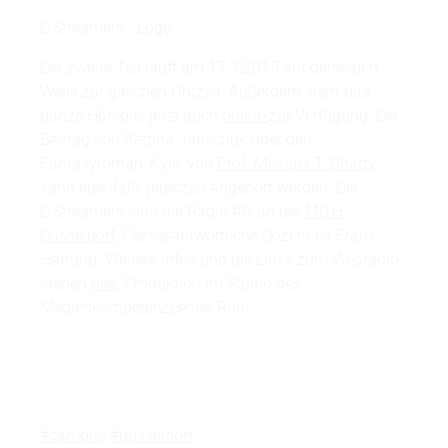
D.Streamers - Logo
Der zweite Teil läuft am 17.3.2015 auf derselben
Welle zur gleichen Uhrzeit. Außerdem steht das
ganze Hörspiel jetzt auch
online
zur Verfügung. Der
Beitrag von Bettina Janschuk über den
Fantasyroman 'Kyle' von
Prof. Michael T. Bhatty
kann ebenfalls jederzeit angehört werden. Die
D.Streamers sind die Radio AG an der
MD.H
Düsseldorf
. Der verantwortliche Dozent ist Frank
Hartung. Weitere Infos und die Links zum Webradio
stehen
hier
. Produktion im Studio des
Medienkompetenzcenter Ruhr.
#campus
#düsseldorf