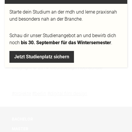
Mustafa Haideri: Lighting, Shading, Rendering
Jan Strootmann: Simulation, Rigging, Animation
Starte dein Studium an der mdh und lerne praxisnah
Dominik Trottier
: Producing, Editing, Sounddesign,
und besonders nah an der Branche.
Matchmoving, Compositing
Mentoren
Schau dir
unser Studienangebot
an und bewirb dich
Erstbetreuer: Philipp Möde
noch
bis 30. September für das Wintersemester
.
Zweitbetreuer: Thorsten Monschein
Drittbetreuer: Sergey Schwertner
Jetzt Studienplatz sichern
Copyright © 2014 Mediadesign Hochschule
#projekte
#berlin
#digital film design
BACHELOR
MASTER