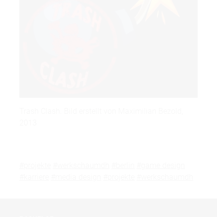
Trash Clash. Bild erstellt von Maximilian Bezold,
2013
#projekte
#werkschaumdh
#berlin
#game design
#karriere
#media design
#projekte
#werkschaumdh