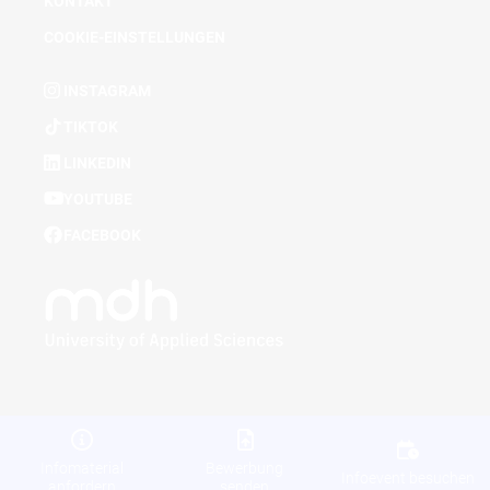
KONTAKT
COOKIE-EINSTELLUNGEN
INSTAGRAM
TIKTOK
LINKEDIN
YOUTUBE
FACEBOOK
Infomaterial
Bewerbung
Infoevent besuchen
anfordern
senden