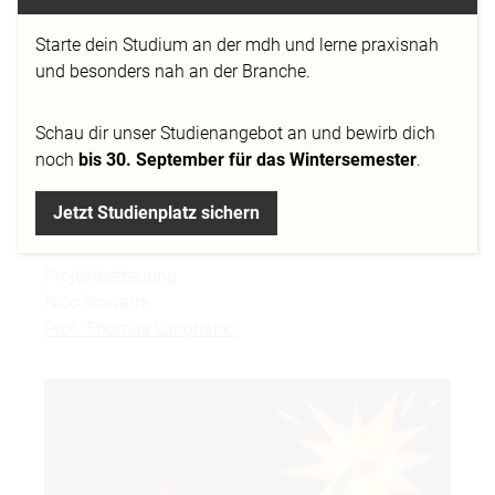
PC
Starte dein Studium an der mdh und lerne praxisnah
Engine
und besonders nah an der Branche.
Unity, C#
Team
Schau dir
unser Studienangebot
an und bewirb dich
Anton Licht,
Sheila Verseck
, Huel Fuchsberger, Lucas
noch
bis 30. September für das Wintersemester
.
Schmat, Maximilian Frank, Julian Wochnik,
Kevin
Massierer
,
Kirill Salzmann
, Robert Lehmann, Tobias
Jetzt Studienplatz sichern
Frey, Maximilian Bezold,
Ngoc Anh Nguyen
.
Projektbetreuung
Nico Nowarra
Prof. Thomas Langhanki