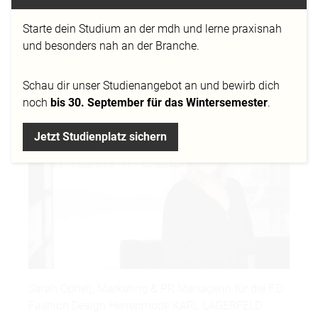
fotografierten und sprachen wir mit unserer MD.H
Starte dein Studium an der mdh und lerne praxisnah
Alumna, die
Modemanagement
an der
Mediadesign
und besonders nah an der Branche.
Hochschule in Düsseldorf
studiert hat,
über ihren
erfolgreichen Werdegang.
Schau dir
unser Studienangebot
an und bewirb dich
noch
bis 30. September für das Wintersemester
.
Jetzt Studienplatz sichern
Sarah Opheij, Marketing & PR Managerin für die F.D.
Fashion Design Herrenmode KARL LAGERFELD