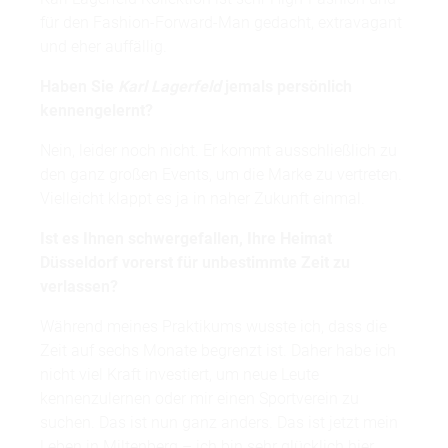
für den Fashion-Forward-Man gedacht, extravagant
und eher auffällig.
Haben Sie
Karl Lagerfeld
jemals persönlich
kennengelernt?
Nein, leider noch nicht. Er kommt ausschließlich zu
den ganz großen Events, um die Marke zu vertreten.
Vielleicht klappt es ja in naher Zukunft einmal.
Ist es Ihnen schwergefallen, Ihre Heimat
Düsseldorf vorerst für unbestimmte Zeit zu
verlassen?
Während meines Praktikums wusste ich, dass die
Zeit auf sechs Monate begrenzt ist. Daher habe ich
nicht viel Kraft investiert, um neue Leute
kennenzulernen oder mir einen Sportverein zu
suchen. Das ist nun ganz anders. Das ist jetzt mein
Leben in Miltenberg – ich bin sehr glücklich hier.