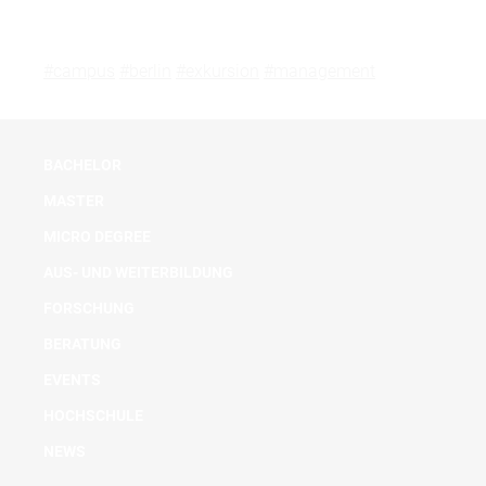
#campus
#berlin
#exkursion
#management
BACHELOR
MASTER
MICRO DEGREE
AUS- UND WEITERBILDUNG
FORSCHUNG
BERATUNG
EVENTS
HOCHSCHULE
NEWS