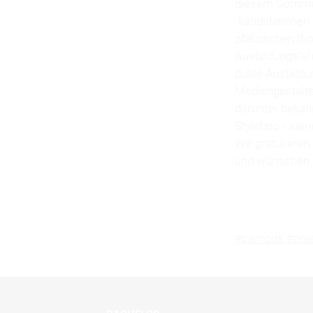
diesem Sommer
-kandidatinnen
pfälzischen Bio
Ausbildungsleh
duale Ausbildu
Mediengestalte
darunter bekan
Stylebop - samm
Wir gratuliere
und wünschen i
#campus
#pre