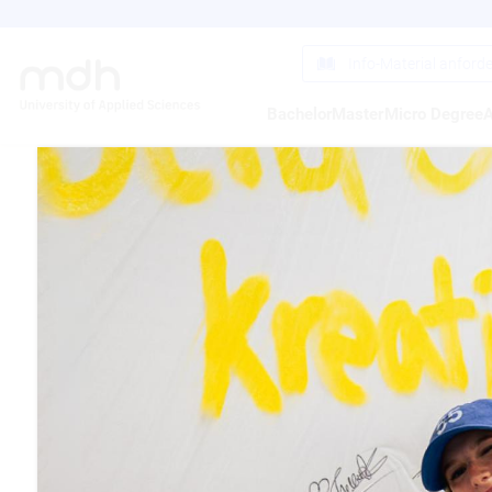
Direkt
zum
Inhalt
Info-Material anford
Bachelor
Master
Micro Degree
A
FEIE
DER 
DIGI
01.08.2017