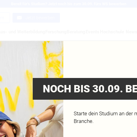
Bereit für's Studium? Jetzt noch bis zum 30.09. fürs WS bewerben
ern
Jetzt bewerben
us- und Weiterbildung
Forschung
Beratung
Events
Hochschule
New
RLICHE VERABSCHIE
MEDIENGESTALTER
NOCH BIS 30.09. 
TAL UND PRINT
Starte dein Studium an der 
Branche.