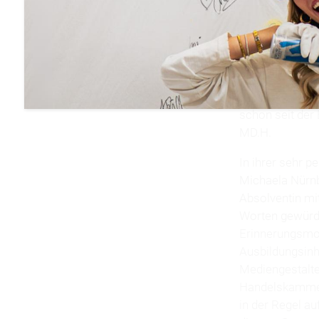
Mit der Zeugni
Privaten Beru
München im Krei
Ausbildungskur
schon seit der
MD.H.
In ihrer sehr 
Michaela Nürnb
Absolventin mi
Worten gewürdi
Erinnerungsmom
Ausbildungsinha
Mediengestalte
Handelskammer 
in der Regel a