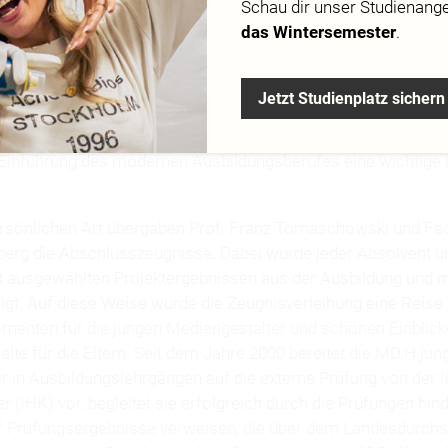
Schau dir
unser Studienang
das Wintersemester
.
sübergabe wurden die diesjährigen Absolventen und Absolven
fsfachschule für IT und Medien der MEDIADESIGN HOCHSCH
Jetzt Studienplatz sichern
se ihrer Familien sehr persönlich geehrt und offiziell verabs
se zum Mediengestalter bzw. zur Mediengestalterin Digital & 
 Einführung des modernen Ausbildungsberufes eine wichtige 
persönlichen Art übergaben Prof. Franz Tomaschowski und Fa
erg die Abschlusszeugnisse. Dabei wurde jeder Absolvent u
t ausgewählten Projektergebnissen aus der Ausbildung und mi
gt. Auf diese Weise wurde die Zeugnisverleihung eine Reise 
enten für die jungen Mediengestalter und schönen Einblicke
lte für die Eltern. Seit dem Jahre 2000 bereitet die MD.H jun
r in Ausbildungslehrgängen auf die externe Prüfung von der I
(IHK) vor, begleitet sie erfolgreich durch die Prüfungen hin
uf Prüfungsergebnisse verweisen, die über dem Landesdurchsch