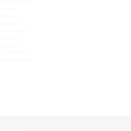
kandidaten und
ür einen
jährige
ung an die
e angehenden
nternehmen –
plan und
e erleichtert.
enen Ausbildung