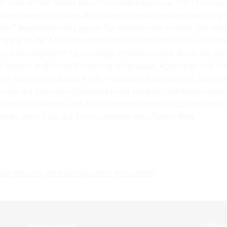
 sind im IHK-Bezirk München/Oberbayern ca. 130 Prüfungs
 angetreten und haben als Rahmenthema "Direktvermarkung f
hof" bearbeitet und Layouts für Werbemittel erstellt. Der drei
rgang an der MD.H beinhaltet als Besonderheit und in Anlehn
ng eine insgesamt 18-monatige Praktikumszeit, durch die di
r bereits praktische Erfahrung in Verlagen, Agenturen und U
nte Namen wie Burda, KMS, ProSieben, Saint Elmo´s, Service
eln, die ihnen den Übergang in die Medien- und Kreativbranch
n allen Absolventen und Absolventinnen herzlich zur bestand
hnen alles Gute auf ihrem weiteren beruflichen Weg.
sse
#alumni
#mediengestalter
#münchen