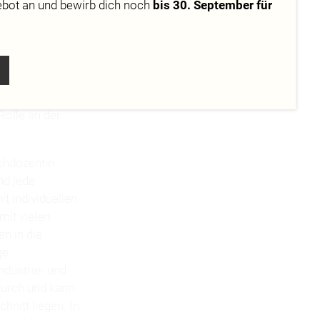
ebot
an und bewirb dich noch
bis 30. September für
tinnen der
ULE in
chiedet. Die
Print
spielen
Rolle an der
chdozentin
nd jede
t individuellen
mit vielen
n in die
ge
ndustrie- und
durch und kann
nitt liegen. In