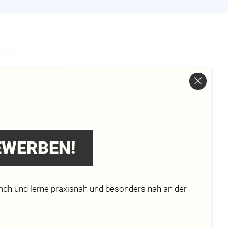
s
EN
DUNG
BEWERBEN!
mdh und lerne praxisnah und besonders nah an der