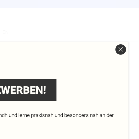
s
EN
BEWERBEN!
IGN
mdh und lerne praxisnah und besonders nah an der