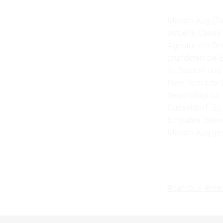
Miriam Aug (Ta
aktuelle Cases 
Agentur mit Be
gründeten die 
ist Saatchi und
New York city. 
beschäftigt ca.
Düsseldorf. Zu
Emirates. Bewe
Miriam Aug ge
#campus
#med