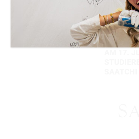
DÜS
17.07.2018
AM 17. J
STUDIER
SAATCHI