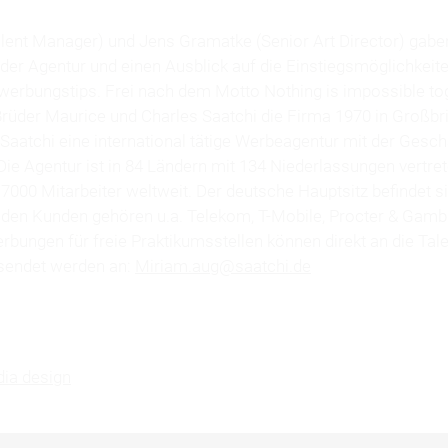
lent Manager) und Jens Gramatke (Senior Art Director) gaben
der Agentur und einen Ausblick auf die Einstiegsmöglichkeite
werbungstips. Frei nach dem Motto Nothing is impossible to
Brüder Maurice und Charles Saatchi die Firma 1970 in Großbr
 Saatchi eine international tätige Werbeagentur mit der Gesch
Die Agentur ist in 84 Ländern mit 134 Niederlassungen vertre
 7000 Mitarbeiter weltweit. Der deutsche Hauptsitz befindet si
 den Kunden gehören u.a. Telekom, T-Mobile, Procter & Gamb
rbungen für freie Praktikumsstellen können direkt an die Tal
sendet werden an:
Miriam.aug@saatchi.de
ia design