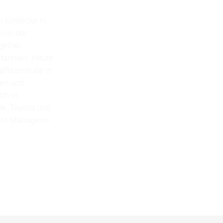
 Einblicke in
n in der
gether
itannien. Heute
äftszentrale in
ten und
ch in
le, Toyota und
ent Managerin