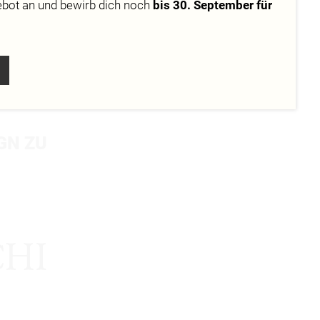
ebot
an und bewirb dich noch
bis 30. September für
GN ZU