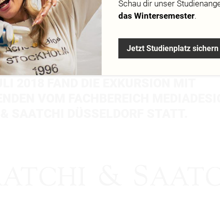
SELDORF
Schau dir
unser Studienang
das Wintersemester
.
Jetzt Studienplatz sichern
ULI 2018 FAND DIE EXKURSION MIT
ENDEN VOM FACHBEREICH MEDIADESI
 & SAATCHI DÜSSELDORF STATT.