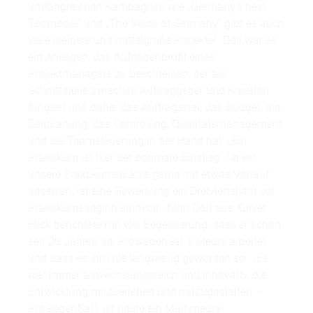
umfangreichen Kampagnen wie „Germany’s next
Topmodel“ und „The Voice of Germany“ gibt es auch
viele kleinere und mittelgroße Projekte“. Döll war es
ein Anliegen, das Aufgabenprofil eines
Projektmanagers zu beschreiben, der als
Schnittstelle zwischen Auftraggeber und Kreation
fungiert und dabei das Auftragsziel, das Budget, die
Zeitplanung, das Controlling, Qualitätsmanagement
und die Teamsteuerung in der Hand hat. „Ein
Praktikum ist hier der optimale Einstieg. Da wir
unsere Praktikumsplätze gerne mit etwas Vorlauf
besetzen, ist eine Bewerbung ein Dreivierteljahr vor
Praktikumsbeginn sinnvoll“, führt Döll aus. Oliver
Flick berichtete mit viel Begeisterung, dass er schon
seit 20 Jahren bei ProSiebenSat.1 Media arbeitet
und dass es ihm nie langweilig geworden sei. „Es
war immer abwechslungsreich und innovativ, die
Entwicklung mitzuerleben und mitzugestalten –
ProSiebenSat1 ist heute ein Multimedia-