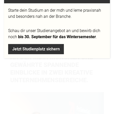
SICH PROSIEBENSAT.1 MEDIA
Starte dein Studium an der mdh und lerne praxisnah
SE, MIT ÜBER 6.500
und besonders nah an der Branche.
MITARBEITERN IN 12 LÄNDERN
EINES DER FÜHRENDEN
Schau dir
unser Studienangebot
an und bewirb dich
UNABHÄNGIGEN
noch
bis 30. September für das Wintersemester
.
MEDIENUNTERNEHMENS
EUROPAS, VOR STUDIERENDEN
Jetzt Studienplatz sichern
AN DER MD.H MÜNCHEN UND
GEWÄHRTE SPANNENDE
EINBLICKE IN ZWEI KREATIVE
UNTERNEHMENSBEREICHE.