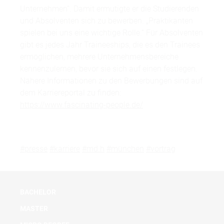
Unternehmen“. Damit ermutigte er die Studierenden
und Absolventen sich zu bewerben. „Praktikanten
spielen bei uns eine wichtige Rolle.“ Für Absolventen
gibt es jedes Jahr Traineeships, die es den Trainees
ermöglichen, mehrere Unternehmensbereiche
kennenzulernen, bevor sie sich auf einen festlegen.
Nähere Informationen zu den Bewerbungen sind auf
dem Karriereportal zu finden:
https://www.fascinating-people.de/
#presse
#karriere
#md.h
#münchen
#vortrag
BACHELOR
MASTER